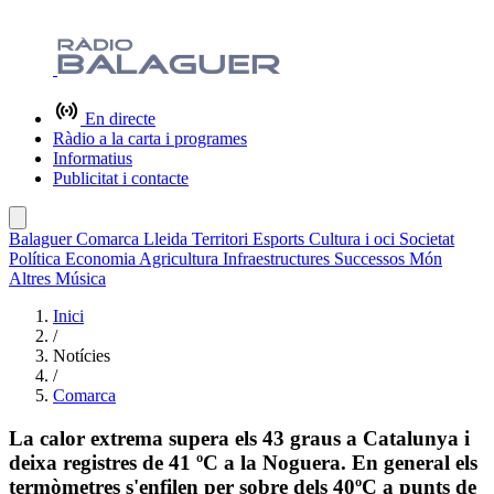
En directe
Ràdio a la carta i programes
Informatius
Publicitat i contacte
Balaguer
Comarca
Lleida
Territori
Esports
Cultura i oci
Societat
Política
Economia
Agricultura
Infraestructures
Successos
Món
Altres
Música
Inici
/
Notícies
/
Comarca
La calor extrema supera els 43 graus a Catalunya i
deixa registres de 41 ºC a la Noguera. En general els
termòmetres s'enfilen per sobre dels 40ºC a punts de