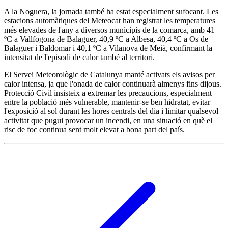
A la Noguera, la jornada també ha estat especialment sufocant. Les
estacions automàtiques del Meteocat han registrat les temperatures
més elevades de l'any a diversos municipis de la comarca, amb 41
ºC a Vallfogona de Balaguer, 40,9 ºC a Albesa, 40,4 ºC a Os de
Balaguer i Baldomar i 40,1 ºC a Vilanova de Meià, confirmant la
intensitat de l'episodi de calor també al territori.
El Servei Meteorològic de Catalunya manté activats els avisos per
calor intensa, ja que l'onada de calor continuarà almenys fins dijous.
Protecció Civil insisteix a extremar les precaucions, especialment
entre la població més vulnerable, mantenir-se ben hidratat, evitar
l'exposició al sol durant les hores centrals del dia i limitar qualsevol
activitat que pugui provocar un incendi, en una situació en què el
risc de foc continua sent molt elevat a bona part del país.