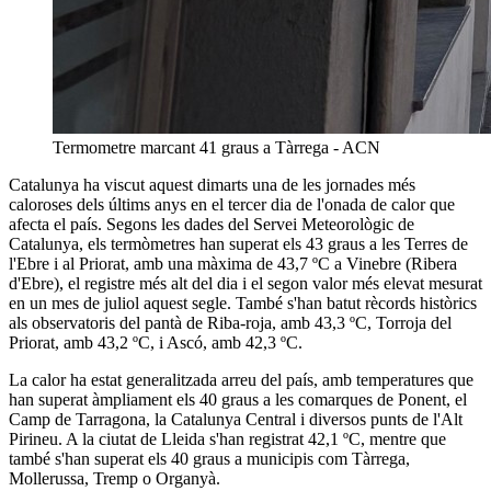
Termometre marcant 41 graus a Tàrrega - ACN
Catalunya ha viscut aquest dimarts una de les jornades més
caloroses dels últims anys en el tercer dia de l'onada de calor que
afecta el país. Segons les dades del Servei Meteorològic de
Catalunya, els termòmetres han superat els 43 graus a les Terres de
l'Ebre i al Priorat, amb una màxima de 43,7 ºC a Vinebre (Ribera
d'Ebre), el registre més alt del dia i el segon valor més elevat mesurat
en un mes de juliol aquest segle. També s'han batut rècords històrics
als observatoris del pantà de Riba-roja, amb 43,3 ºC, Torroja del
Priorat, amb 43,2 ºC, i Ascó, amb 42,3 ºC.
La calor ha estat generalitzada arreu del país, amb temperatures que
han superat àmpliament els 40 graus a les comarques de Ponent, el
Camp de Tarragona, la Catalunya Central i diversos punts de l'Alt
Pirineu. A la ciutat de Lleida s'han registrat 42,1 ºC, mentre que
també s'han superat els 40 graus a municipis com Tàrrega,
Mollerussa, Tremp o Organyà.