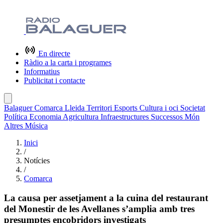
En directe
Ràdio a la carta i programes
Informatius
Publicitat i contacte
Balaguer
Comarca
Lleida
Territori
Esports
Cultura i oci
Societat
Política
Economia
Agricultura
Infraestructures
Successos
Món
Altres
Música
Inici
/
Notícies
/
Comarca
La causa per assetjament a la cuina del restaurant
del Monestir de les Avellanes s’amplia amb tres
presumptes encobridors investigats