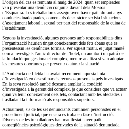
L’origen del cas es remunta al maig de 2024, quan set empleades
van presentar una denúncia conjunta davant dels Mossos
d’Esquadra. Les treballadores asseguraven haver patit durant anys
conductes inadequades, comentaris de caràcter sexista i situacions
d’assetjament laboral i sexual per part del responsable de la cuina de
l’establiment.
Segons la investigació, algunes persones amb responsabilitats dins
l’organització haurien tingut coneixement dels fets abans que es
presentessin les denúncies formals. Per aquest motiu, el jutjat manté
com a investigats l’antic director de l’hotel, un auditor i un patró de
la fundació que gestiona el complex, mentre analitza si van adoptar
les mesures oportunes per prevenir o aturar la situació.
L’Audiència de Lleida ha avalat recentment aquesta línia
d’investigació en desestimar els recursos presentats pels investigats.
En la seva resolució també descarta ampliar la condició
d’investigada a la gerent del complex, ja que considera que va actuar
quan va tenir coneixement dels fets, contactant amb les afectades i
traslladant la informació als responsables superiors.
Actualment, sis de les set denunciants continuen personades en el
procediment judicial, que encara es troba en fase d’instrucció.
Diverses de les treballadores han manifestat haver patit
conseqüències psicològiques derivades de la situació denunciada.