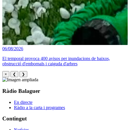
06/08/2026
El temporal provoca 400 avisos per inundacions de baixos,
obstrucció d'embornals i caiguda d'arbres
×
❮
❯
Ràdio Balaguer
En directe
Ràdio a la carta i programes
Contingut
Notícies