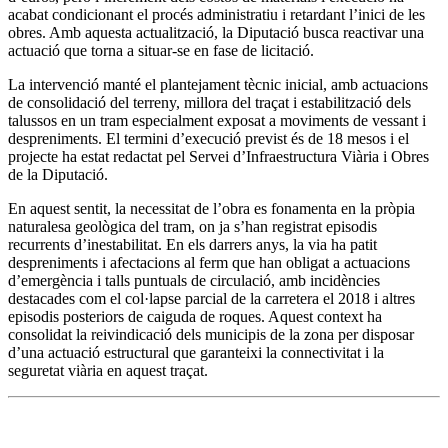
acabat condicionant el procés administratiu i retardant l’inici de les
obres. Amb aquesta actualització, la Diputació busca reactivar una
actuació que torna a situar-se en fase de licitació.
La intervenció manté el plantejament tècnic inicial, amb actuacions
de consolidació del terreny, millora del traçat i estabilització dels
talussos en un tram especialment exposat a moviments de vessant i
despreniments. El termini d’execució previst és de 18 mesos i el
projecte ha estat redactat pel Servei d’Infraestructura Viària i Obres
de la Diputació.
En aquest sentit, la necessitat de l’obra es fonamenta en la pròpia
naturalesa geològica del tram, on ja s’han registrat episodis
recurrents d’inestabilitat. En els darrers anys, la via ha patit
despreniments i afectacions al ferm que han obligat a actuacions
d’emergència i talls puntuals de circulació, amb incidències
destacades com el col·lapse parcial de la carretera el 2018 i altres
episodis posteriors de caiguda de roques. Aquest context ha
consolidat la reivindicació dels municipis de la zona per disposar
d’una actuació estructural que garanteixi la connectivitat i la
seguretat viària en aquest traçat.