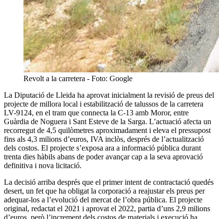
Revolt a la carretera - Foto: Google
La Diputació de Lleida ha aprovat inicialment la revisió de preus del
projecte de millora local i estabilització de talussos de la carretera
LV-9124, en el tram que connecta la C-13 amb Moror, entre
Guàrdia de Noguera i Sant Esteve de la Sarga. L’actuació afecta un
recorregut de 4,5 quilòmetres aproximadament i eleva el pressupost
fins als 4,3 milions d’euros, IVA inclòs, després de l’actualització
dels costos. El projecte s’exposa ara a informació pública durant
trenta dies hàbils abans de poder avançar cap a la seva aprovació
definitiva i nova licitació.
La decisió arriba després que el primer intent de contractació quedés
desert, un fet que ha obligat la corporació a reajustar els preus per
adequar-los a l’evolució del mercat de l’obra pública. El projecte
original, redactat el 2021 i aprovat el 2022, partia d’uns 2,9 milions
d’euros, però l’increment dels costos de materials i execució ha