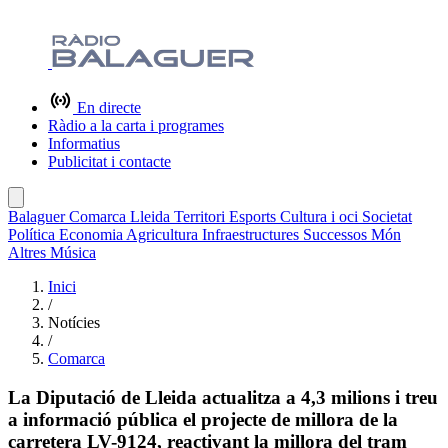
En directe
Ràdio a la carta i programes
Informatius
Publicitat i contacte
Balaguer
Comarca
Lleida
Territori
Esports
Cultura i oci
Societat
Política
Economia
Agricultura
Infraestructures
Successos
Món
Altres
Música
Inici
/
Notícies
/
Comarca
La Diputació de Lleida actualitza a 4,3 milions i treu
a informació pública el projecte de millora de la
carretera LV-9124, reactivant la millora del tram