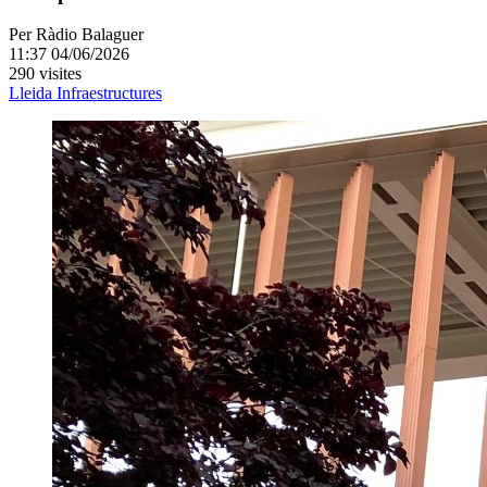
Per
Ràdio Balaguer
11:37 04/06/2026
290 visites
Lleida
Infraestructures