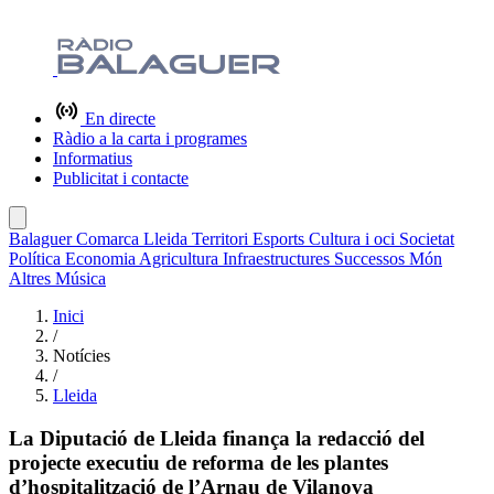
En directe
Ràdio a la carta i programes
Informatius
Publicitat i contacte
Balaguer
Comarca
Lleida
Territori
Esports
Cultura i oci
Societat
Política
Economia
Agricultura
Infraestructures
Successos
Món
Altres
Música
Inici
/
Notícies
/
Lleida
La Diputació de Lleida finança la redacció del
projecte executiu de reforma de les plantes
d’hospitalització de l’Arnau de Vilanova