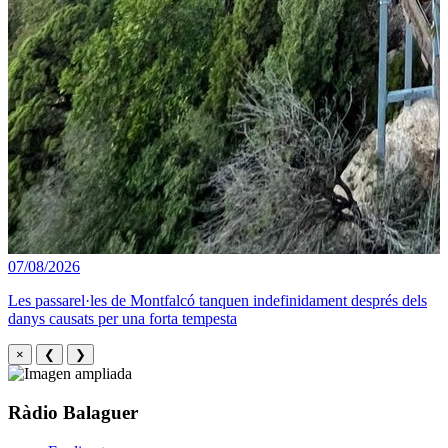
07/08/2026
Les passarel·les de Montfalcó tanquen indefinidament després dels
danys causats per una forta tempesta
×
❮
❯
Ràdio Balaguer