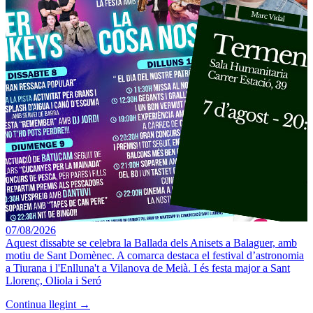
07/08/2026
Aquest dissabte se celebra la Ballada dels Anisets a Balaguer, amb
motiu de Sant Domènec. A comarca destaca el festival d’astronomia
a Tiurana i l'Enlluna't a Vilanova de Meià. I és festa major a Sant
Llorenç, Oliola i Seró
Continua llegint →