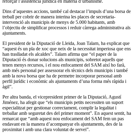
reforçar l’assistència jurídica en matèria d’urbanisme.
Dins d’aquestes accions, també cal destacar l’impuls d’una borsa de
treball per cobrir de manera interina les places de secretaria-
intervenció als municipis de menys de 5.000 habitants, amb
l’objectiu de simplificar processos i reduir càrrega administrativa als
ajuntaments.
El president de la Diputació de Lleida, Joan Talarn, ha explicat que
“aquest és un pla de xoc que neix de la necessitat imperiosa que ens
han traslladat els alcaldes”. Talarn afirma que “el paper de la
Diputació és donar solucions als municipis, sobretot aquells que
tenen menys recursos, i el nou enfocament del SAM així ho farà,
amb més personal per assessorar els tècnics dels municipis i també
amb la nova borsa que ha de permetre incorporar personal amb
perfil jurídic i econòmic als ajuntaments d’una forma més ràpida i
àgil”.
Per altra banda, el vicepresident primer de la Diputació, Agustí
Jiménez, ha afegit que “els municipis petits necessiten un suport
especialitzat per gestionar correctament, complir la legalitat i
treballar amb seguretat des del primer moment”. En aquest sentit, ha
remarcat que “amb aquest nou enfocament del SAM fem un pas
endavant en la manera d’acompanyar els ajuntaments, des de la
proximitat i amb una clara voluntat de servei”.