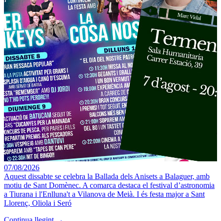
07/08/2026
Aquest dissabte se celebra la Ballada dels Anisets a Balaguer, amb
motiu de Sant Domènec. A comarca destaca el festival d’astronomia
a Tiurana i l'Enlluna't a Vilanova de Meià. I és festa major a Sant
Llorenç, Oliola i Seró
Continua llegint →