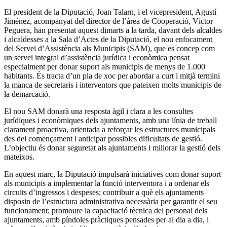
El president de la Diputació, Joan Talarn, i el vicepresident, Agustí
Jiménez, acompanyat del director de l’àrea de Cooperació, Víctor
Peguera, han presentat aquest dimarts a la tarda, davant dels alcaldes
i alcaldesses a la Sala d’Actes de la Diputació, el nou enfocament
del Servei d’Assistència als Municipis (SAM), que es concep com
un servei integral d’assistència jurídica i econòmica pensat
especialment per donar suport als municipis de menys de 1.000
habitants. És tracta d’un pla de xoc per abordar a curt i mitjà termini
la manca de secretaris i interventors que pateixen molts municipis de
la demarcació.
El nou SAM donarà una resposta àgil i clara a les consultes
jurídiques i econòmiques dels ajuntaments, amb una línia de treball
clarament proactiva, orientada a reforçar les estructures municipals
des del començament i anticipar possibles dificultats de gestió.
L’objectiu és donar seguretat als ajuntaments i millorar la gestió dels
mateixos.
En aquest marc, la Diputació impulsarà iniciatives com donar suport
als municipis a implementar la funció interventora i a ordenar els
circuits d’ingressos i despeses; contribuir a què els ajuntaments
disposin de l’estructura administrativa necessària per garantir el seu
funcionament; promoure la capacitació tècnica del personal dels
ajuntaments, amb píndoles pràctiques pensades per al dia a dia, i