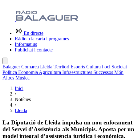
En directe
Ràdio a la carta i programes
Informatius
Publicitat i contacte
Balaguer
Comarca
Lleida
Territori
Esports
Cultura i oci
Societat
Política
Economia
Agricultura
Infraestructures
Successos
Món
Altres
Música
Inici
/
Notícies
/
Lleida
La Diputació de Lleida impulsa un nou enfocament
del Servei d’Assistència als Municipis. Aposta per un
model integral d’assistència jurídica i econòmica,