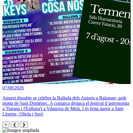
07/08/2026
Aquest dissabte se celebra la Ballada dels Anisets a Balaguer, amb
motiu de Sant Domènec. A comarca destaca el festival d’astronomia
a Tiurana i l'Enlluna't a Vilanova de Meià. I és festa major a Sant
Llorenç, Oliola i Seró
×
❮
❯