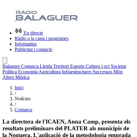
En directe
Ràdio a la carta i programes
Informatius
Publicitat i contacte
Balaguer
Comarca
Lleida
Territori
Esports
Cultura i oci
Societat
Política
Economia
Agricultura
Infraestructures
Successos
Món
Altres
Música
Inici
/
Notícies
/
Comarca
La directora de l'ICAEN, Anna Camp, presenta els
resultats preliminars del PLATER als municipis de
la Noguera. L'aplicació de la metodologia emprada