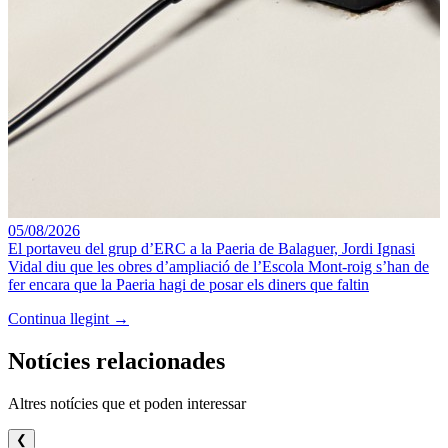
05/08/2026
El portaveu del grup d’ERC a la Paeria de Balaguer, Jordi Ignasi
Vidal diu que les obres d’ampliació de l’Escola Mont-roig s’han de
fer encara que la Paeria hagi de posar els diners que faltin
Continua llegint →
Notícies relacionades
Altres notícies que et poden interessar
❮