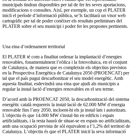
municipals tindran disponibles per tal de fer les seves aportacions,
modificacions o consultes. Així, per exemple, un cop el PLATER
iniciï el període d’informació pública, se’ls facilitarà un visor web
cartogràfic per tal de poder conèixer els resultats preliminars del
PLATER sobre el seu municipi i poder fer les propostes pertinents.
Una eina d’ordenament territorial
El PLATER té com a finalitat ordenar la implantació d’energies
renovables, fonamentalment l’eòlica i la fotovoltaica, en el conjunt
de Catalunya, de manera que es compleixin els objectius previstos
en la Prospectiva Energètica de Catalunya 2050 (PROENCAT) per
tal que el país pugui descarbonitzar el seu model energètic. Amb
aquesta finalitat, esdevindrà una eina que ajudi als municipis a
regular la instal·lació d’energies renovables en el seu terme.
D’acord amb la PROENCAT 2050, la descarbonització del sistema
energètic català requereix la instal·lació de 62.000 MW d’energia
renovable fins l’any 2050, incloent-hi els ja instal·lats i autoritzats.
L'objectiu és que 14.000 MW s'instal·lin en edificis i espais
artificialitzats, i la resta haurà de situar-se en espais no artificialitzats,
amb una ocupació prevista de sòl equivalent a l’1,2% del territori de
Catalunya. L’objectiu és que el PLATER iniciï la seva informació