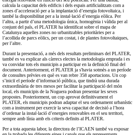
calcula la capacitat dels edificis i dels espais artificialitzats com a
zones d’acceleració per a la implantació d’energia fotovoltaica, i
també la disponibilitat per a la instal·lació d’energia eòlica. Per
l’altra, a partir d’una metodologia única, homogènia i vàlida per al
conjunt del país, el PLATER ha identificat sobre el mapa de
Catalunya aquelles zones no urbanitzables prioritàries per a
l’acollida de parcs eòlics, per un costat, i de plantes fotovoltaiques,
per l’altre.
Durant la presentació, a més dels resultats preliminars del PLATER,
també es va explicar als càrrecs electes la metodologia emprada i es
va convidar tots els municipis a participar en la definició final del
document. Anteriorment, el PLATER ja s'havia sotmès a un període
de consultes prèvies en què es van rebre 358 aportacions. Un cop
s’iniciï el període d’informació pública, que tindrà una durada
extraordinària de tres mesos per facilitar la participació del món
local, els municipis de la Noguera podran presentar les seves
propostes. Posteriorment, un cop aprovat definitivament el
PLATER, els municipis podran adaptar el seu ordenament urbanístic
com a instrument per exercir la seva capacitat de decisió a l’hora
d’ordenar la instal·lació d’energies renovables en el seu territori,
sempre amb línia amb els criteris definits al PLATER.
Per a tota aquesta labor, la directora de l’ICAEN també va exposar
en la trobada les diferents eines i canals que els representants