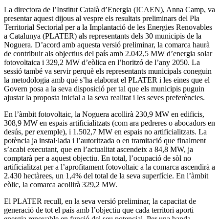
La directora de l’Institut Català d’Energia (ICAEN), Anna Camp, va
presentar aquest dijous al vespre els resultats preliminars del Pla
Territorial Sectorial per a la Implantació de les Energies Renovables
a Catalunya (PLATER) als representants dels 30 municipis de la
Noguera. D’acord amb aquesta versió preliminar, la comarca haurà
de contribuir als objectius del país amb 2.042,5 MW d’energia solar
fotovoltaica i 329,2 MW d’eòlica en l’horitzó de l’any 2050. La
sessió també va servir perquè els representants municipals coneguin
la metodologia amb què s’ha elaborat el PLATER i les eines que el
Govern posa a la seva disposició per tal que els municipis puguin
ajustar la proposta inicial a la seva realitat i les seves preferències.
En l’àmbit fotovoltaic, la Noguera acollirà 230,9 MW en edificis,
308,9 MW en espais artificialitzats (com ara pedreres o abocadors en
desús, per exemple), i 1.502,7 MW en espais no artificialitzats. La
potència ja instal·lada i l’autoritzada o en tramitació que finalment
s’acabi executant, que en l’actualitat ascendeix a 84,8 MW, ja
comptarà per a aquest objectiu. En total, l’ocupació de sòl no
artificialitzat per a l’aprofitament fotovoltaic a la comarca ascendirà a
2.430 hectàrees, un 1,4% del total de la seva superfície. En l’àmbit
eòlic, la comarca acollirà 329,2 MW.
El PLATER recull, en la seva versió preliminar, la capacitat de
generació de tot el país amb l’objectiu que cada territori aporti
energia renovable en funció del seu potencial. Per una banda,