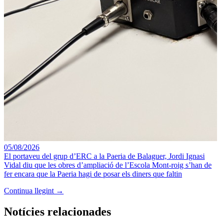
05/08/2026
El portaveu del grup d’ERC a la Paeria de Balaguer, Jordi Ignasi
Vidal diu que les obres d’ampliació de l’Escola Mont-roig s’han de
fer encara que la Paeria hagi de posar els diners que faltin
Continua llegint →
Notícies relacionades