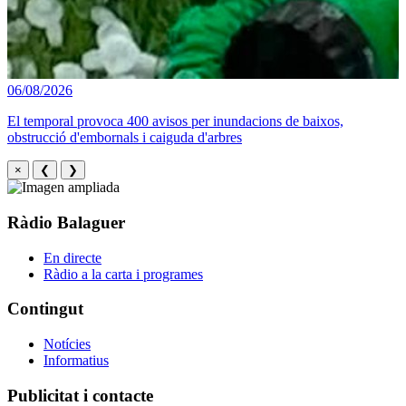
06/08/2026
El temporal provoca 400 avisos per inundacions de baixos,
obstrucció d'embornals i caiguda d'arbres
×
❮
❯
Ràdio Balaguer
En directe
Ràdio a la carta i programes
Contingut
Notícies
Informatius
Publicitat i contacte