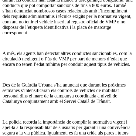
conducta que pot comportar sancions de fins a 800 euros. També
s’han denunciat nombrosos casos relacionats amb l’incompliment
dels requisits administratius i tècnics exigits per la normativa vigent,
com ara no tenir el vehicle inscrit al registre oficial de VMP o no
disposar de l’etiqueta identificativa i la placa de marcatge
corresponent.
A més, els agents han detectat altres conductes sancionables, com la
circulació negligent o l’ús de VMP per part de menors d’edat que
encara no tenen l’edat mínima per conduir aquest tipus de vehicles.
Des de la Guàrdia Urbana s’ha anunciat que durant les pròximes
setmanes s’intensificaran els controls de vehicles de mobilitat
personal dins el marc de la campanya coordinada a nivell de
Catalunya conjuntament amb el Servei Català de Trànsit.
La policia recorda la importància de complir la normativa vigent i
apel·la a la responsabilitat dels usuaris per garantir una convivència
segura a la via pública. Igualment, es fa una crida als pares i tutors