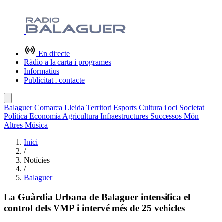
En directe
Ràdio a la carta i programes
Informatius
Publicitat i contacte
Balaguer
Comarca
Lleida
Territori
Esports
Cultura i oci
Societat
Política
Economia
Agricultura
Infraestructures
Successos
Món
Altres
Música
Inici
/
Notícies
/
Balaguer
La Guàrdia Urbana de Balaguer intensifica el
control dels VMP i intervé més de 25 vehicles