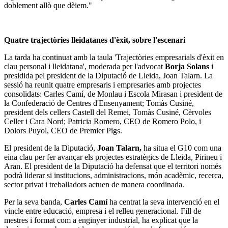
doblement allò que dèiem."
Quatre trajectòries lleidatanes d'èxit, sobre l'escenari
La tarda ha continuat amb la taula 'Trajectòries empresarials d'èxit en
clau personal i lleidatana', moderada per l'advocat
Borja Solans
i
presidida pel president de la Diputació de Lleida, Joan Talarn. La
sessió ha reunit quatre empresaris i empresaries amb projectes
consolidats: Carles Camí, de Monlau i Escola Mirasan i president de
la Confederació de Centres d'Ensenyament; Tomàs Cusiné,
president dels cellers Castell del Remei, Tomàs Cusiné, Cèrvoles
Celler i Cara Nord; Patricia Romero, CEO de Romero Polo, i
Dolors Puyol, CEO de Premier Pigs.
El president de la Diputació,
Joan Talarn,
ha situa el G10 com una
eina clau per fer avançar els projectes estratègics de Lleida, Pirineu i
Aran. El president de la Diputació ha defensat que el territori només
podrà liderar si institucions, administracions, món acadèmic, recerca,
sector privat i treballadors actuen de manera coordinada.
Per la seva banda,
Carles Camí
ha centrat la seva intervenció en el
vincle entre educació, empresa i el relleu generacional. Fill de
mestres i format com a enginyer industrial, ha explicat que la