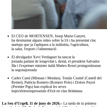
El CEO de MORTENSEN, Josep Maria Ganyet,
ha desmuntat alguns mites sobre la IA i ha presentat cinc
startups que ja l'apliquen a la indústria, l'agricultura,
la salut, l'esport i l'alimentació
El divulgador Xevi Verdaguer ha tancat la
jornada parlant de longevitat
i, demà, el president Salvador
Illa i l'exprimer ministre italià
Matteo Renzi protagonitzaran
la segonajornada
Carles Camí (Mirasan i Monlau), Tomàs Cusiné (Castell del
Remei), Patricia Romero (Romero Polo) i Dolors Puyol
(Premier Pigs) han explicat les seves
trajectòriesempresarials d'
èxit en clau lleidatana
La Seu d'Urgell, 11 de juny de 2026.–
La tarda de la primera