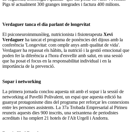
Pigs té actualment 300 granges integrades i factura 400 milions.
Verdaguer tanca el dia parlant de longevitat
El psiconeuroimmunòleg, nutricionista i fisioterapeuta
Xevi
Verdaguer
ha tancat el programa de ponències del dijous amb la
conferència 'Longevitat: com omplir anys amb qualitat de vida'.
Verdaguer ha repassat els hàbits, la nutrició i la gestió emocional que
poden fer la diferència a l'hora d'envellir amb salut, en una sessió
que ha posat el focus en la responsabilitat individual i en la
importància de la prevenció.
Sopar i networking
La primera jornada conclou aquesta nit amb el sopar i la sessió de
networking al Pavelló Polivalent, un espai que aquesta edició ha
guanyat protagonisme dins del programa per reforçar les connexions
entre les persones assistents. La 37a Trobada Empresarial al Pirineu
reuneix aquests dies 900 inscrits, una seixantena de periodistes
acreditats i ha omplert 21 hotels de l'Alt Urgell i Andorra.