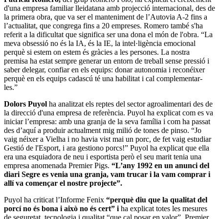
d'una empresa familiar lleidatana amb projecció internacional, des de
la primera obra, que va ser el manteniment de l’Autovia A-2 fins a
l’actualitat, que congrega fins a 20 empreses. Romero també s'ha
referit a la dificultat que significa ser una dona el món de l'obra. “La
meva obsessió no és la IA, és la IE, la intel·ligència emocional
perquè si estem on estem és gràcies a les persones. La nostra
premisa ha estat sempre generar un entorn de treball sense pressió i
saber delegar, confiar en els equips: donar autonomia i reconéixer
perquè en els equips cadascú té una habilitat i cal complementar-
les.”
Dolors Puyol
ha analitzat els reptes del sector agroalimentari des de
la direcció d'una empresa de referència. Puyol ha explicat com es va
iniciar l’empresa: amb una granja de la seva família i com ha passat
des d’aquí a produir actualment mig milió de tones de pinso. “Jo
vaig néixer a Vielha i no havia vist mai un porc, de fet vaig estudiar
Gestió de l'Esport, i ara gestiono porcs!” Puyol ha explicat que ella
era una esquiadora de neu i esportista però el seu marit tenia una
empresa anomenada Premier Pigs.
“L’any 1992 en un anunci del
diari Segre es venia una granja, vam trucar i la vam comprar i
allí va començar el nostre projecte”.
Puyol ha criticat l’Informe Fenix
“perquè diu que la qualitat del
porcí no és bona i això no és cert” i
ha explicat totes les mesures
de seguretat, tecnologia i qualitat “que cal posar en valor”. Premier