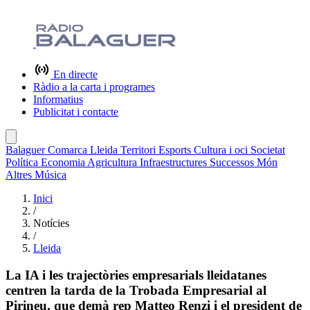
En directe
Ràdio a la carta i programes
Informatius
Publicitat i contacte
Balaguer
Comarca
Lleida
Territori
Esports
Cultura i oci
Societat
Política
Economia
Agricultura
Infraestructures
Successos
Món
Altres
Música
Inici
/
Notícies
/
Lleida
La IA i les trajectòries empresarials lleidatanes
centren la tarda de la Trobada Empresarial al
Pirineu, que demà rep Matteo Renzi i el president de