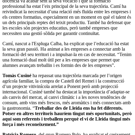
docència va acabar sent la seva vocació i que la formació
professional ha estat l’eix principal de la seva trajectòria. Camí ha
reivindicat la necessitat d’una relació més fluïda entre les empreses i
els centres formatius, especialment en un moment en què el talent és
un dels principals reptes del teixit productiu. També ha defensat que
les escoles són projectes educatius, però també empreses que
necessiten una gestió sòlida per garantir continuïtat.
Camí, nascut a l'Espluga Calba, ha explicat que l’educació ha estat
la seva gran passió. Ha animat a les empreses a connectar amb la
formació del seu territori i a impulsar-la en cas de necessitat. “Tenim
una formació dual molt útil per a les empreses que permet que
alumnes avançats treballin i es formin des de les empreses”.
Tomàs Cusiné
ha repassat una trajectòria marcada per l’origen
agrícola familiar, la compra de Castell del Remei i la construcció
d’un projecte vitivinícola arrelat a Ponent però amb projecció
internacional. Cusiné també ha destacat la importància d’adaptar-se
als canvis del mercat, al canvi climàtic i a les noves tendències de
consum, amb vins més frescos, més aromàtics i més connectats amb
la gastronomia. “
Treballar des de Lleida ens ha fet diferents.
Potser en altres territoris hauríem tingut més oportunitats, però
aquí som referents i treballem perquè el vi de Lleida tingui més
força i més reconeixement.”
Patricia Romero,
del grup Romero Polo, ha explicat el creixement