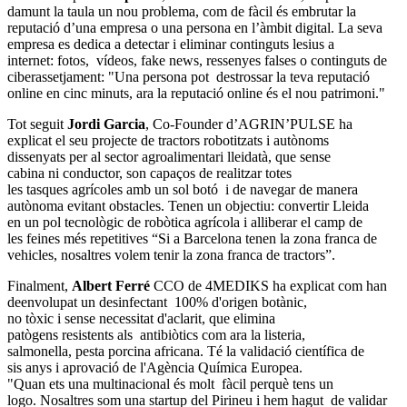
damunt la taula un nou problema, com de fàcil és embrutar la
reputació d’una empresa o una persona en l’àmbit digital. La seva
empresa es dedica a detectar i eliminar continguts lesius a
internet: fotos, vídeos, fake news, ressenyes falses o
continguts de
ciberassetjament: "Una persona pot destrossar la teva reputació
online en cinc minuts, ara la reputació online és el nou patrimoni."
Tot seguit
Jordi Garcia
, Co-Founder d’AGRIN’PULSE ha
explicat el seu projecte de tractors robotitzats i autònoms
dissenyats per al sector agroalimentari
lleidatà, que sense
cabina ni conductor, son capaços de realitzar totes
les tasques agrícoles amb un sol botó i de navegar de manera
autònoma evitant obstacles.
Tenen un objectiu: convertir Lleida
en un pol tecnològic de robòtica
agrícola i alliberar el camp de
les feines més repetitives “Si a Barcelona tenen la zona franca de
vehicles, nosaltres volem
tenir la zona franca de tractors”.
Finalment,
Albert Ferré
CCO de 4MEDIKS ha explicat com han
deenvolupat un desinfectant 100% d'origen botànic,
no tòxic i sense necessitat d'
aclarit, que elimina
patògens resistents als antibiòtics com ara la listeria,
salmonella, pesta porcina
africana. Té la validació científica de
sis anys i aprovació de l'
Agència Química Europea.
"Quan ets una multinacional
és molt fàcil perquè tens un
logo. Nosaltres som una
startup del Pirineu i hem hagut de validar