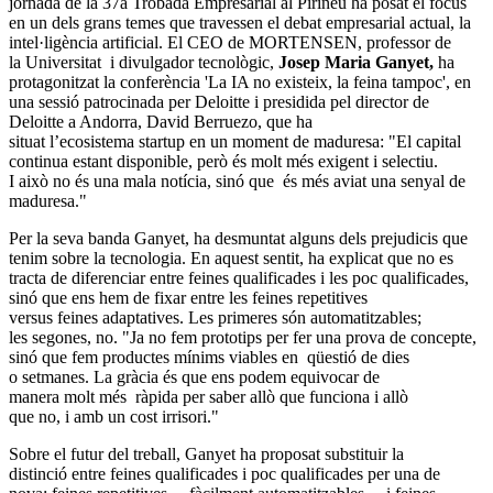
jornada de la 37a Trobada Empresarial al Pirineu ha posat el focus
en un dels grans temes que travessen el debat empresarial actual, la
intel·ligència artificial. El CEO de MORTENSEN, professor de
la Universitat i divulgador
tecnològic,
Josep Maria Ganyet,
ha
protagonitzat la conferència 'La IA no existeix, la feina tampoc', en
una sessió patrocinada per Deloitte i presidida pel director de
Deloitte a Andorra, David Berruezo, que ha
situat l’ecosistema startup
en un moment de maduresa: "El capital
continua estant disponible,
però és molt més exigent i selectiu.
I això no és una mala notícia,
sinó que és més aviat una senyal de
maduresa."
Per la seva banda Ganyet, ha desmuntat alguns dels prejudicis que
tenim sobre la tecnologia. En aquest sentit, ha explicat que no es
tracta de diferenciar entre feines qualificades i les poc qualificades,
sinó que ens hem de fixar entre les feines repetitives
versus feines adaptatives. Les primeres són
automatitzables;
les segones, no. "Ja no fem prototips per fer una prova de concepte,
sinó que fem productes mínims
viables en qüestió de dies
o setmanes. La gràcia és que ens podem
equivocar de
manera molt més ràpida per saber allò que funciona i allò
que no, i amb un cost irrisori."
Sobre el futur del treball,
Ganyet ha proposat substituir la
distinció entre feines
qualificades i poc
qualificades per una de