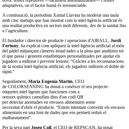
nova: feines repetitives —
fàcilment automatitzables— i feines
adaptatives, on el factor humà és irrenunciable.
A continuació, la periodista Xantal Llavina ha moderat una taula
amb cinc startups que han mostrat com la intel·ligència artificial és
una realitat productiva en sectors molt diferents, des de la sanitat fins
a l’agricultura.
El fundador i director de producte i operacions d'AIBALL,
Jordi
Fortuny
, ha explicat com apliquen la intel·ligència artificial al món
del pàdel mitjançant càmeres instal·lades a la pista que analitzen tot
el que passa i generen
estadístiques personalitzades per ajudar els
jugadors a millorar i prevenir lesions: “Gràcies a les recomanacions
de la nostra intel·ligència artificial, els jugadors milloren el doble de
ràpid.”
Seguidament,
María Eugenia Martín
, CEO
de COLORSENSING ha donat a conèixer el seu projecte:
etiquetes intel·ligents que funcionen com a
sensors químics camuflats dins d'un codi QR
per detectar anomalies en
envasos alimentaris sense
necessitat d'obrir el producte. “Estem intentant convertir els envasos
alimentaris en una font de dades que ens permeti reduir el
malbaratament”.
Per la seva part
Josep Coll
, el CEO de REPSCAN, ha posat