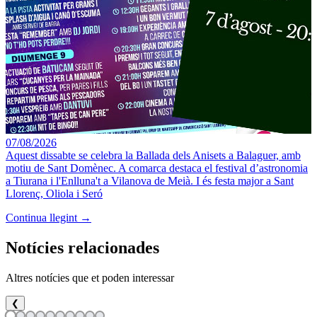
07/08/2026
Aquest dissabte se celebra la Ballada dels Anisets a Balaguer, amb
motiu de Sant Domènec. A comarca destaca el festival d’astronomia
a Tiurana i l'Enlluna't a Vilanova de Meià. I és festa major a Sant
Llorenç, Oliola i Seró
Continua llegint →
Notícies relacionades
Altres notícies que et poden interessar
❮