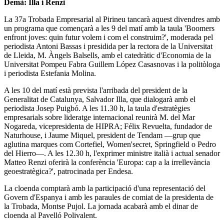
Demà: Illa i Renzi
La 37a Trobada Empresarial al Pirineu tancarà aquest divendres amb
un programa que començarà a les 9 del matí amb la taula 'Boomers
enfront joves: quin futur volem i com el construim?', moderada pel
periodista Antoni Bassas i presidida per la rectora de la Universitat
de Lleida, M. Àngels Balsells, amb el catedràtic d'Economia de la
Universitat Pompeu Fabra Guillem López Casasnovas i la politòloga
i periodista Estefania Molina.
A les 10 del matí està prevista l'arribada del president de la
Generalitat de Catalunya, Salvador Illa, que dialogarà amb el
periodista Josep Puigbó. A les 11.30 h, la taula d'estratègies
empresarials sobre lideratge internacional reunirà M. del Mar
Nogareda, vicepresidenta de HIPRA; Félix Revuelta, fundador de
Naturhouse, i Jaume Miquel, president de Tendam —grup que
aglutina marques com Cortefiel, Women'secret, Springfield o Pedro
del Hierro—. A les 12.30 h, l'exprimer ministre italià i actual senador
Matteo Renzi oferirà la conferència 'Europa: cap a la irrellevància
geoestratègica?', patrocinada per Endesa.
La cloenda comptarà amb la participació d'una representació del
Govern d'Espanya i amb les paraules de comiat de la presidenta de
la Trobada, Montse Pujol. La jornada acabarà amb el dinar de
cloenda al Pavelló Polivalent.