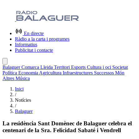
En directe
Ràdio a la carta i programes
Informatius
Publicitat i contacte
Balaguer
Comarca
Lleida
Territori
Esports
Cultura i oci
Societat
Política
Economia
Agricultura
Infraestructures
Successos
Món
Altres
Música
Inici
/
Notícies
/
Balaguer
La residència Sant Domènec de Balaguer celebra el
centenari de la Sra. Felicidad Sabaté i Vendrell