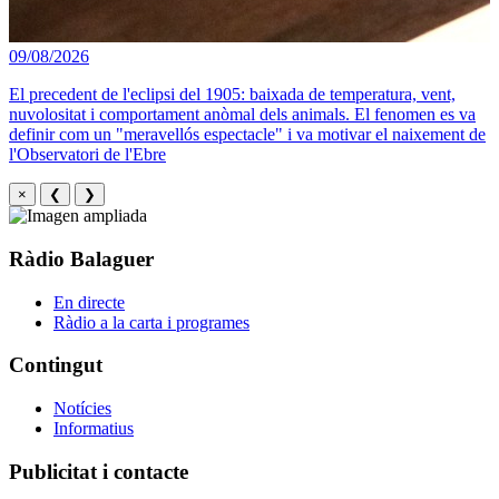
09/08/2026
El precedent de l'eclipsi del 1905: baixada de temperatura, vent,
nuvolositat i comportament anòmal dels animals. El fenomen es va
definir com un "meravellós espectacle" i va motivar el naixement de
l'Observatori de l'Ebre
×
❮
❯
Ràdio Balaguer
En directe
Ràdio a la carta i programes
Contingut
Notícies
Informatius
Publicitat i contacte