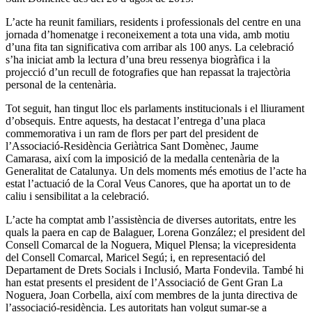
L’acte ha reunit familiars, residents i professionals del centre en una
jornada d’homenatge i reconeixement a tota una vida, amb motiu
d’una fita tan significativa com arribar als 100 anys. La celebració
s’ha iniciat amb la lectura d’una breu ressenya biogràfica i la
projecció d’un recull de fotografies que han repassat la trajectòria
personal de la centenària.
Tot seguit, han tingut lloc els parlaments institucionals i el lliurament
d’obsequis. Entre aquests, ha destacat l’entrega d’una placa
commemorativa i un ram de flors per part del president de
l’Associació-Residència Geriàtrica Sant Domènec, Jaume
Camarasa, així com la imposició de la medalla centenària de la
Generalitat de Catalunya. Un dels moments més emotius de l’acte ha
estat l’actuació de la Coral Veus Canores, que ha aportat un to de
caliu i sensibilitat a la celebració.
L’acte ha comptat amb l’assistència de diverses autoritats, entre les
quals la paera en cap de Balaguer, Lorena González; el president del
Consell Comarcal de la Noguera, Miquel Plensa; la vicepresidenta
del Consell Comarcal, Maricel Segú; i, en representació del
Departament de Drets Socials i Inclusió, Marta Fondevila. També hi
han estat presents el president de l’Associació de Gent Gran La
Noguera, Joan Corbella, així com membres de la junta directiva de
l’associació-residència. Les autoritats han volgut sumar-se a