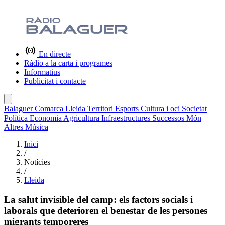
En directe
Ràdio a la carta i programes
Informatius
Publicitat i contacte
Balaguer
Comarca
Lleida
Territori
Esports
Cultura i oci
Societat
Política
Economia
Agricultura
Infraestructures
Successos
Món
Altres
Música
Inici
/
Notícies
/
Lleida
La salut invisible del camp: els factors socials i
laborals que deterioren el benestar de les persones
migrants temporeres