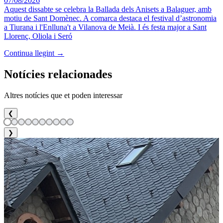
07/08/2026
Aquest dissabte se celebra la Ballada dels Anisets a Balaguer, amb
motiu de Sant Domènec. A comarca destaca el festival d’astronomia
a Tiurana i l'Enlluna't a Vilanova de Meià. I és festa major a Sant
Llorenç, Oliola i Seró
Continua llegint →
Notícies relacionades
Altres notícies que et poden interessar
❮
❯