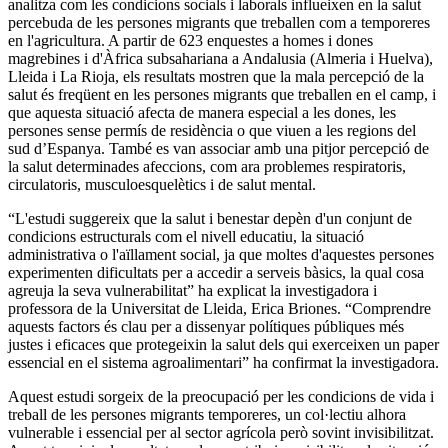
analitza com les condicions socials i laborals influeixen en la salut
percebuda de les persones migrants que treballen com a temporeres
en l'agricultura. A partir de 623 enquestes a homes i dones
magrebines i d'Àfrica subsahariana a Andalusia (Almeria i Huelva),
Lleida i La Rioja, els resultats mostren que la mala percepció de la
salut és freqüent en les persones migrants que treballen en el camp, i
que aquesta situació afecta de manera especial a les dones, les
persones sense permís de residència o que viuen a les regions del
sud d’Espanya. També es van associar amb una pitjor percepció de
la salut determinades afeccions, com ara problemes respiratoris,
circulatoris, musculoesquelètics i de salut mental.
“L'estudi suggereix que la salut i benestar depèn d'un conjunt de
condicions estructurals com el nivell educatiu, la situació
administrativa o l'aïllament social, ja que moltes d'aquestes persones
experimenten dificultats per a accedir a serveis bàsics, la qual cosa
agreuja la seva vulnerabilitat” ha explicat la investigadora i
professora de la Universitat de Lleida, Erica Briones. “Comprendre
aquests factors és clau per a dissenyar polítiques públiques més
justes i eficaces que protegeixin la salut dels qui exerceixen un paper
essencial en el sistema agroalimentari” ha confirmat la investigadora.
Aquest estudi sorgeix de la preocupació per les condicions de vida i
treball de les persones migrants temporeres, un col·lectiu alhora
vulnerable i essencial per al sector agrícola però sovint invisibilitzat.