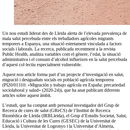
Un nou estudi liderat des de Lleida alerta de l’elevada prevalença de
mala salut percebuda entre els treballadors agrícoles migrants
temporers a Espanya, una situació estretament vinculada a factors
socials i laborals. La recerca, publicada recentment a la revista
Public Health, analitza variables com el gènere, l’edat, la situació
administrativa i el consum d’alcohol influeixen en la salut percebuda
d’aquest col·lectiu especialment vulnerable.
Aquest nou article forma part d’un projecte d’investigació en salut,
migració i desigualtats socials en població agrícola temporera
(PI20/01310: «Migración y trabajo agrícola en España: precariedad
sociolaboral y salud» (2020-24)), que ha anat publicant diferents
articles sobre aquest àmbit.
L’estudi, que ha comptat amb personal investigador del Grup de
Recerca de cures de salut (GReCS) de l’Institut de Recerca
Biomèdica de Lleida (IRBLleida), el Grup d’Estudis Societat, Salut,
Educació i Cultura de les Cures (GESEC) de la Universitat de
Lleida, la Universitat de Logronyo i la Universitat d’Almeria,