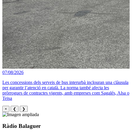
07/08/2026
Les concessions dels serveis de bus interurbà inclouran una clàusula
per garantir l’atenció en català. La norma també afecta les
pròrrogues de contractes vigents, amb empreses com Sagalés, Alsa o
Teisa
×
❮
❯
Ràdio Balaguer