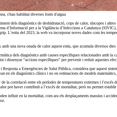
a, s'han habilitat diverses fonts d'aigua
iment dels diagnòstics de deshidratació, cops de calor, síncopes i altres 
stema d’Informació per a la Vigilància d’Infeccions a Catalunya (SIVIC)
 grip. L’estiu del 2023, la web va incorporar noves dades com les tempera
eix amb una nova onada de calor aquest estiu, que acumula diversos dies
emàtica dels diagnòstics amb causes específiques relacionades amb la c
ut i dissenyar “accions específiques” per prevenir i reduir aquestes efec
 i Resposta a Emergències de Salut Pública, considera que aquest siste
basat en els diagnòstics clínics i no en estimacions de models matemàtics,
r de la correlació entre els períodes de temperatures extremes i l’excés de
or pot haver contribuït a l’excés de mortalitat, però no permet establir 
den influir en la mortalitat, com ara els desplaçaments massius i accide
roz.