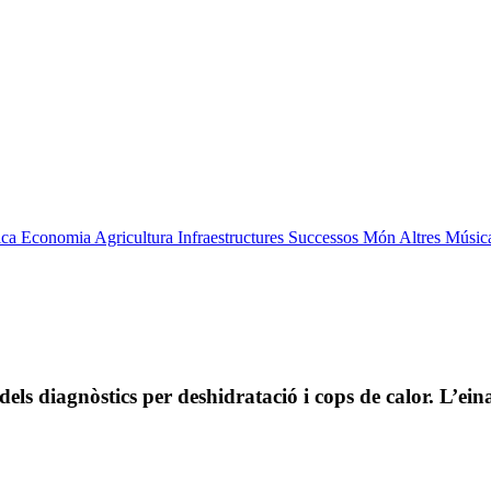
ica
Economia
Agricultura
Infraestructures
Successos
Món
Altres
Músic
els diagnòstics per deshidratació i cops de calor. L’ei