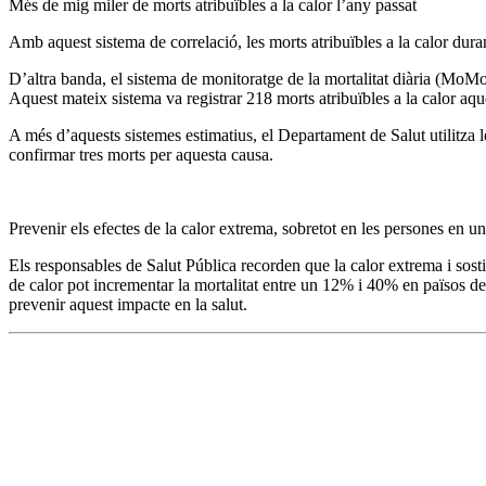
Més de mig miler de morts atribuïbles a la calor l’any passat
Amb aquest sistema de correlació, les morts atribuïbles a la calor duran
D’altra banda, el sistema de monitoratge de la mortalitat diària (MoMo) 
Aquest mateix sistema va registrar 218 morts atribuïbles a la calor aque
A més d’aquests sistemes estimatius, el Departament de Salut utilitza l
confirmar tres morts per aquesta causa.
Prevenir els efectes de la calor extrema, sobretot en les persones en un
Els responsables de Salut Pública recorden que la calor extrema i sost
de calor pot incrementar la mortalitat entre un 12% i 40% en països des
prevenir aquest impacte en la salut.