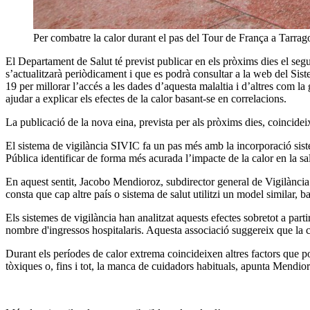
Per combatre la calor durant el pas del Tour de França a Tarragon
El Departament de Salut té previst publicar en els pròxims dies el segu
s’actualitzarà periòdicament i que es podrà consultar a la web del Si
19 per millorar l’accés a les dades d’aquesta malaltia i d’altres com la
ajudar a explicar els efectes de la calor basant-se en correlacions.
La publicació de la nova eina, prevista per als pròxims dies, coincid
El sistema de vigilància SIVIC fa un pas més amb la incorporació sist
Pública identificar de forma més acurada l’impacte de la calor en la sal
En aquest sentit, Jacobo Mendioroz, subdirector general de Vigilància
consta que cap altre país o sistema de salut utilitzi un model similar, 
Els sistemes de vigilància han analitzat aquests efectes sobretot a parti
nombre d'ingressos hospitalaris. Aquesta associació suggereix que la cal
Durant els períodes de calor extrema coincideixen altres factors que po
tòxiques o, fins i tot, la manca de cuidadors habituals, apunta Mendio