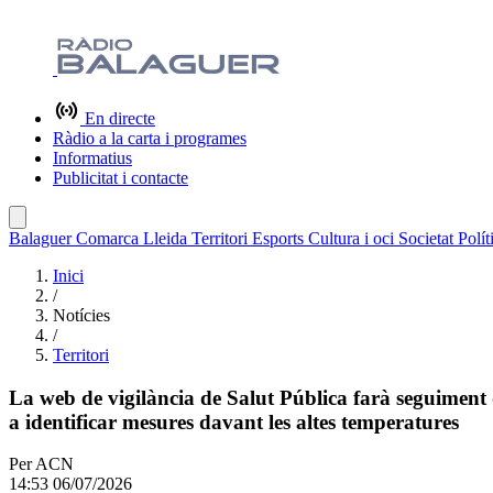
En directe
Ràdio a la carta i programes
Informatius
Publicitat i contacte
Balaguer
Comarca
Lleida
Territori
Esports
Cultura i oci
Societat
Polít
Inici
/
Notícies
/
Territori
La web de vigilància de Salut Pública farà seguiment d
a identificar mesures davant les altes temperatures
Per
ACN
14:53 06/07/2026