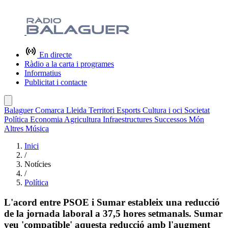
En directe
Ràdio a la carta i programes
Informatius
Publicitat i contacte
Balaguer
Comarca
Lleida
Territori
Esports
Cultura i oci
Societat
Política
Economia
Agricultura
Infraestructures
Successos
Món
Altres
Música
Inici
/
Notícies
/
Política
L'acord entre PSOE i Sumar estableix una reducció
de la jornada laboral a 37,5 hores setmanals. Sumar
veu 'compatible' aquesta reducció amb l'augment