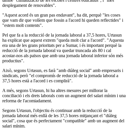
també "climatització de les escoles i centres educatius", i "més
desplegament de renovables".
"Aquest acord és un gran pas endavant", ha dit, perquè "les coses
que vam dir que volíem que fossin a l'acord hi queden reflectides" i
"estem molt contents".
Pel que fa a la reducció de la jornada laboral a 37,5 hores, Urtasun
ha explicat que aquest extrem "queda molt clar a l'acord". "Aquesta
era una de les grans prioritats per a Sumar, i és important perquè la
reducció de la jornada laboral va quedar truncada als 80 i cal
acostar-nos als països que amb una jornada laboral inferior són més
productius".
Això, segons Urtasun, es farà "amb diàleg social" amb empresaris i
sindicats, però "el compromís de reducció de la jornada laboral a
37,5 hores està a l'acord i es complirà".
A més, segons Urtasun, hi ha altres mesures per millorar la
conciliació i els drets laborals com un augment del salari mínim i una
reforma de l'acomiadament.
Segons Urtasun, l'objectiu és continuar amb la reducció de la
jornada laboral més enllà de les 37,5 hores mitjançant el "diàleg
social", cosa que és perfectament "compatible" amb un augment del
salari mínim.