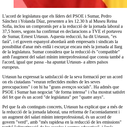
L'acord de legislatura que els líders del PSOE i Sumar, Pedro
Sánchez i Yolanda Díaz, presenten a les 12.30 h al Museu Reina
Sofia, inclou un compromís per a la reducció de la jornada laboral a
37,5 hores, segons ha confirmat en declaracions a TVE el portaveu
de Sumar, Ernest Urtasun. Aquesta reducció, ha dit Urtasun, "es
farà", i el govern espanyol abordarà amb empresaris i sindicats la
possibilitat d'anar més enllà i escurçar encara més la jornada al llarg
de la legislatura. Sumar considera que la reducció és "compatible"
amb l'augment del salari mínim interprofessional que consta també a
l'acord, igual que passa –ha apuntat Urtasun- a altres països
europeus.
Urtasun ha expressat la satisfacció de la seva formació per un acord
on els ciutadans "veuran reflectides moltes de les seves
preocupacions" i on hi ha "grans avenços socials". Ha admès que
PSOE i Sumar han negociat "de forma intensa" i s'ha mostrat satisfet
del fet que és un acord "de legislatura" per "quatre anys".
Pel que fa als continguts concrets, Urtasun ha explicat que a més de
la reducció de la jornada laboral, una reforma de l'acomiadament i
un augment del salari mínim interprofessional, és un acord de
govern "verd", amb "més rapidesa en la reducció de les emissions"