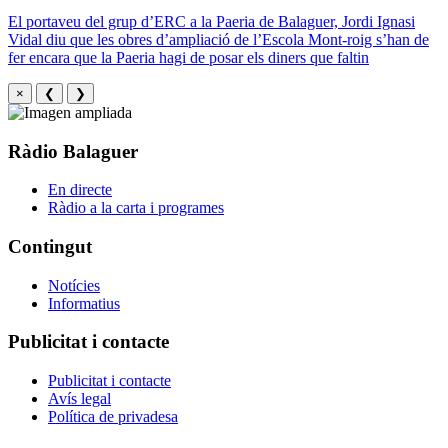
El portaveu del grup d’ERC a la Paeria de Balaguer, Jordi Ignasi
Vidal diu que les obres d’ampliació de l’Escola Mont-roig s’han de
fer encara que la Paeria hagi de posar els diners que faltin
×
❮
❯
Ràdio Balaguer
En directe
Ràdio a la carta i programes
Contingut
Notícies
Informatius
Publicitat i contacte
Publicitat i contacte
Avís legal
Política de privadesa