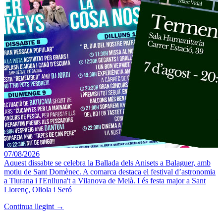
07/08/2026
Aquest dissabte se celebra la Ballada dels Anisets a Balaguer, amb
motiu de Sant Domènec. A comarca destaca el festival d’astronomia
a Tiurana i l'Enlluna't a Vilanova de Meià. I és festa major a Sant
Llorenç, Oliola i Seró
Continua llegint →