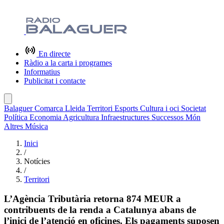
En directe
Ràdio a la carta i programes
Informatius
Publicitat i contacte
Balaguer
Comarca
Lleida
Territori
Esports
Cultura i oci
Societat
Política
Economia
Agricultura
Infraestructures
Successos
Món
Altres
Música
Inici
/
Notícies
/
Territori
L’Agència Tributària retorna 874 MEUR a
contribuents de la renda a Catalunya abans de
l’inici de l’atenció en oficines. Els pagaments suposen