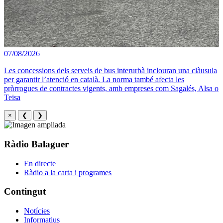
07/08/2026
Les concessions dels serveis de bus interurbà inclouran una clàusula
per garantir l’atenció en català. La norma també afecta les
pròrrogues de contractes vigents, amb empreses com Sagalés, Alsa o
Teisa
×
❮
❯
Ràdio Balaguer
En directe
Ràdio a la carta i programes
Contingut
Notícies
Informatius