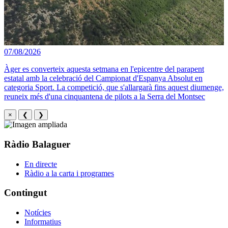
07/08/2026
Àger es converteix aquesta setmana en l'epicentre del parapent
estatal amb la celebració del Campionat d'Espanya Absolut en
categoria Sport. La competició, que s'allargarà fins aquest diumenge,
reuneix més d'una cinquantena de pilots a la Serra del Montsec
×
❮
❯
Ràdio Balaguer
En directe
Ràdio a la carta i programes
Contingut
Notícies
Informatius