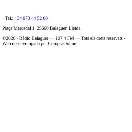
· Tel.:
+34 973 44 52 00
Plaça Mercadal 1, 25600 Balaguer, Lleida
©2026 · Ràdio Balaguer — 107.4 FM — Tots els drets reservats ·
Web desenvolupada per CompsaOnline