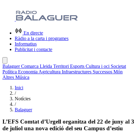
En directe
Ràdio a la carta i programes
Informatius
Publicitat i contacte
Balaguer
Comarca
Lleida
Territori
Esports
Cultura i oci
Societat
Política
Economia
Agricultura
Infraestructures
Successos
Món
Altres
Música
Inici
/
Notícies
/
Balaguer
L’EFS Comtat d’Urgell organitza del 22 de juny al 3
de juliol una nova edició del seu Campus d’estiu