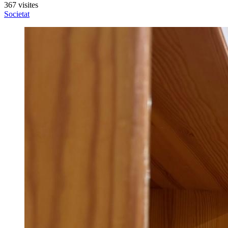
367 visites
Societat