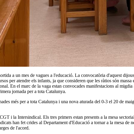
 sortida a un mes de vagues a l'educació. La convocatòria d'aquest dijou
sos per atendre els infants, ja que consideren que les ràtios són massa 
sional. En el marc de la vaga estan convocades manifestacions al migdia
rimera jornada per a tota Catalunya.
nades més per a tota Catalunya i una nova aturada del 0-3 el 20 de maig. E
i la Intersindical. Els tres primers estan presents a la mesa sectorial
icats han fet crides al Departament d'Educació a tornar a la mesa de ne
arges de l'acord.