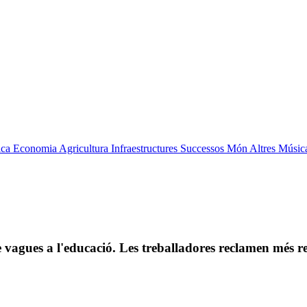
ica
Economia
Agricultura
Infraestructures
Successos
Món
Altres
Músic
e vagues a l'educació. Les treballadores reclamen més rec