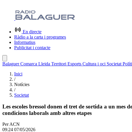
En directe
Ràdio a la carta i programes
Informatius
Publicitat i contacte
Balaguer
Comarca
Lleida
Territori
Esports
Cultura i oci
Societat
Polít
Inici
/
Notícies
/
Societat
Les escoles bressol donen el tret de sortida a un mes d
condicions laborals amb altres etapes
Per
ACN
09:24 07/05/2026