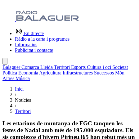
En directe
Ràdio a la carta i programes
Informatius
Publicitat i contacte
Balaguer
Comarca
Lleida
Territori
Esports
Cultura i oci
Societat
Política
Economia
Agricultura
Infraestructures
Successos
Món
Altres
Música
Inici
/
Notícies
/
Territori
Les estacions de muntanya de FGC tanquen les
festes de Nadal amb més de 195.000 esquiadors. Els
sis complexos d'hivern Pirineu365 han rebut més un