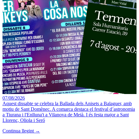
07/08/2026
Aquest dissabte se celebra la Ballada dels Anisets a Balaguer, amb
motiu de Sant Domènec. A comarca destaca el festival d’astronomia
a Tiurana i l'Enlluna't a Vilanova de Meià. I és festa major a Sant
Llorenç, Oliola i Seró
Continua llegint →