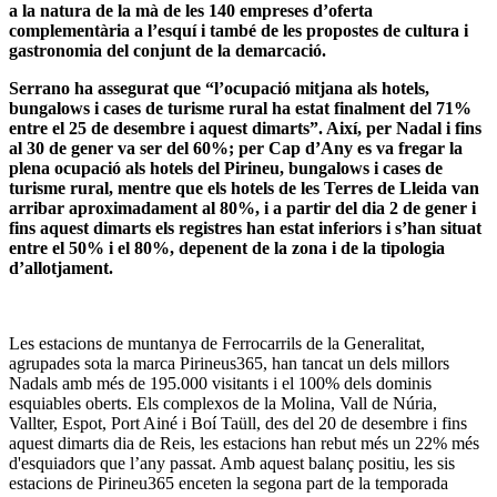
a la natura de la mà de les 140 empreses d’oferta
complementària a l’esquí i també de les propostes de cultura i
gastronomia del conjunt de la demarcació.
Serrano ha assegurat que “l’ocupació mitjana als hotels,
bungalows i cases de turisme rural ha estat finalment del 71%
entre el 25 de desembre i aquest dimarts”. Així, per Nadal i fins
al 30 de gener va ser del 60%; per Cap d’Any es va fregar la
plena ocupació als hotels del Pirineu, bungalows i cases de
turisme rural, mentre que els hotels de les Terres de Lleida van
arribar aproximadament al 80%, i a partir del dia 2 de gener i
fins aquest dimarts els registres han estat inferiors i s’han situat
entre el 50% i el 80%, depenent de la zona i de la tipologia
d’allotjament.
Les estacions de muntanya de Ferrocarrils de la Generalitat,
agrupades sota la marca Pirineus365, han tancat un dels millors
Nadals amb més de 195.000 visitants i el 100% dels dominis
esquiables oberts. Els complexos de la Molina, Vall de Núria,
Vallter, Espot, Port Ainé i Boí Taüll, des del 20 de desembre i fins
aquest dimarts dia de Reis, les estacions han rebut més un 22% més
d'esquiadors que l’any passat. Amb aquest balanç positiu, les sis
estacions de Pirineu365 enceten la segona part de la temporada