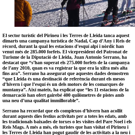
El sector turístic del Pirineu i les Terres de Lleida tanca aquest
dimarts una campanya turística de Nadal, Cap d’Any i Reis de
rècord, durant la qual les estacions d’esquí alpí i nòrdic han
venut més de 285.000 forfets. El vicepresident del Patronat de
Turisme de la Diputació de Lleida, Juan Antonio Serrano, ha
destacat que “s’han superat els 275.000 forfets de la campanya
de l’any 2010, quan es va registrar la que era la xifra més alta
fins ara”. Serrano ha assegurat que aquestes dades demostren
“que Lleida és una destinació de referència durant els mesos
d’hivern i que l’esquí és un dels motors de les comarques de
muntanya”. Així mateix, ha explicat que “les 11 estacions de la
demarcació han ofert gairebé 400 quilòmetres de pistes amb
una neu d’una qualitat immillorable”.
Serrano ha recordat que els complexos d’hivern han acollit
durant aquests dies festius activitats per a totes les edats, amb
les tradicionals baixades de torxes o les visites del Pare Noel i els
Reis Mags. A més a més, els turistes que han visitat el Pirineu i
les Terres de Lleida han pogut gaudir de les activitats a la neu i