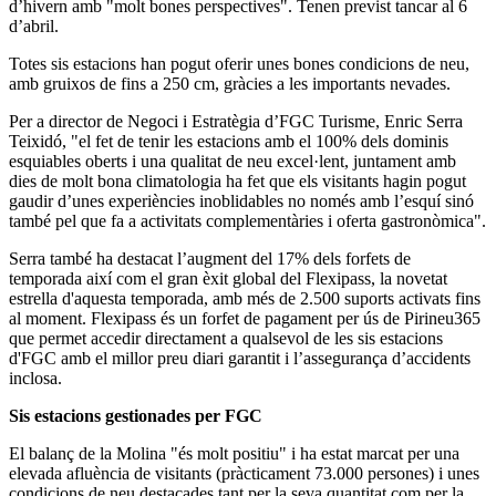
d’hivern amb "molt bones perspectives". Tenen previst tancar al 6
d’abril.
Totes sis estacions han pogut oferir unes bones condicions de neu,
amb gruixos de fins a 250 cm, gràcies a les importants nevades.
Per a director de Negoci i Estratègia d’FGC Turisme, Enric Serra
Teixidó, "el fet de tenir les estacions amb el 100% dels dominis
esquiables oberts i una qualitat de neu excel·lent, juntament amb
dies de molt bona climatologia ha fet que els visitants hagin pogut
gaudir d’unes experiències inoblidables no només amb l’esquí sinó
també pel que fa a activitats complementàries i oferta gastronòmica".
Serra també ha destacat l’augment del 17% dels forfets de
temporada així com el gran èxit global del Flexipass, la novetat
estrella d'aquesta temporada, amb més de 2.500 suports activats fins
al moment. Flexipass és un forfet de pagament per ús de Pirineu365
que permet accedir directament a qualsevol de les sis estacions
d'FGC amb el millor preu diari garantit i l’assegurança d’accidents
inclosa.
Sis estacions gestionades per FGC
El balanç de la Molina "és molt positiu" i ha estat marcat per una
elevada afluència de visitants (pràcticament 73.000 persones) i unes
condicions de neu destacades tant per la seva quantitat com per la