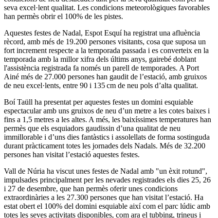
seva excel·lent qualitat. Les condicions meteorològiques favorables
han permès obrir el 100% de les pistes.
Aquestes festes de Nadal, Espot Esquí ha registrat una afluència
rècord, amb més de 19.200 persones visitants, cosa que suposa un
fort increment respecte a la temporada passada i es converteix en la
temporada amb la millor xifra dels últims anys, gairebé doblant
l'assistència registrada fa només un parell de temporades. A Port
Ainé més de 27.000 persones han gaudit de l’estació, amb gruixos
de neu excel·lents, entre 90 i 135 cm de neu pols d’alta qualitat.
Boí Taüll ha presentat per aquestes festes un domini esquiable
espectacular amb uns gruixos de neu d’un metre a les cotes baixes i
fins a 1,5 metres a les altes. A més, les baixíssimes temperatures han
permès que els esquiadors gaudissin d’una qualitat de neu
immillorable i d’uns dies fantàstics i assolellats de forma sostinguda
durant pràcticament totes les jornades dels Nadals. Més de 32.200
persones han visitat l’estació aquestes festes.
Vall de Núria ha viscut unes festes de Nadal amb "un èxit rotund",
impulsades principalment per les nevades registrades els dies 25, 26
i 27 de desembre, que han permès oferir unes condicions
extraordinàries a les 27.300 persones que han visitat l’estació. Ha
estat obert el 100% del domini esquiable així com el parc lúdic amb
totes les seves activitats disponibles, com ara el tubbing, trineus i