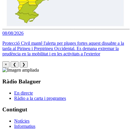
08/08/2026
Protecció Civil manté l'alerta per pluges fortes aquest dissabte a la
tarda al Pirineu i Prepirineu Occidental. Es demana extremar la
prudència en la mobilitat i en les activitats a l'exterior
×
❮
❯
Ràdio Balaguer
En directe
Ràdio a la carta i programes
Contingut
Notícies
Informatius