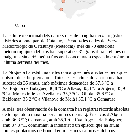
Mapa
La calor excepcional dels darrers dies de maig ha deixat registres
històrics a bona part de Catalunya. Segons les dades del Servei
Meteorològic de Catalunya (Meteocat), més de 70 estacions
meteorològiques del país han superat els 35 graus durant el mes de
maig, una situació inèdita fins ara i concentrada especialment durant
l'última setmana del mes.
La Noguera ha estat una de les comarques més afectades per aquest
episodi de calor prematura. Totes les estacions de la comarca han
superat els 35 graus, amb màximes destacades de 37,3 ºC a
Vallfogona de Balaguer, 36,8 ºC a Albesa, 36,3 ºC a Algerri, 35,9
ºC al Monestir de les Avellanes, 35,7 ºC a Oliola, 35,6 ºC a
Baldomar, 35,2 ºC a Vilanova de Meià i 35,1 ºC a Camarasa.
A més, tres observatoris de la comarca han registrat rècords absoluts
de temperatura màxima per a un mes de maig. És el cas d'Algerri,
amb 36,3 ºC; Camarasa, amb 35,1 ºC; i Vallfogona de Balaguer,
amb 37,3 ºC, confirmant la intensitat d'un episodi que ha situat
moltes poblacions de Ponent entre les més caloroses del país.