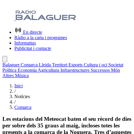
En directe
Ràdio a la carta i programes
Informatius
Publicitat i contacte
Balaguer
Comarca
Lleida
Territori
Esports
Cultura i oci
Societat
Política
Economia
Agricultura
Infraestructures
Successos
Món
Altres
Música
Inici
/
Notícies
/
Comarca
Les estacions del Meteocat baten el seu rècord de dies
per sobre dels 35 graus al maig, incloses totes les
presents a la comarca de la Noguera. Tres d’aquestes