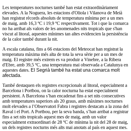
Les temperatures nocturnes també han estat extraordinàriament
elevades. A la Noguera, les estacions d'Oliola i Vilanova de Meià
han registrat rècords absoluts de temperatura mínima per a un mes
de maig, amb 16,3 ºC i 19,9 ºC respectivament. Tot i que la comarca
no ha arribat als valors de les anomenades nits tropicals que s'han
viscut al litoral, aquestes mínimes tan altes evidencien la persistència
de la calor també durant la nit.
A escala catalana, fins a 66 estacions del Meteocat han registrat la
temperatura màxima més alta de tota la seva sèrie per a un mes de
maig. El registre més extrem es va produir a Vinebre, a la Ribera
d'Ebre, amb 39,5 ºC, una temperatura mai observada a Catalunya en
aquestes dates.
El Segrià també ha estat una comarca molt
afectada.
També destaquen els registres excepcionals al litoral, especialment a
Barcelona i Portbou, on la calor nocturna ha estat especialment
persistent. A Barcelona s’han encadenat fins a set nits consecutives
amb temperatures superiors als 20 graus, amb màximes nocturnes
molt elevades a l’Observatori Fabra i registres destacats a la zona del
Raval i el Port. A Portbou, per la seva banda, s’han arribat a registrar
fins a set nits tropicals aquest mes de maig, amb un valor
especialment extraordinari de 28 ºC de mínima la nit del 28 de maig,
un dels registres nocturns més alts mai anotats al país en aquest mes.