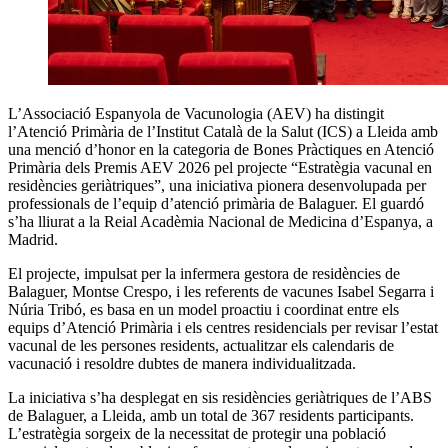
L’Associació Espanyola de Vacunologia (AEV) ha distingit
l’Atenció Primària de l’Institut Català de la Salut (ICS) a Lleida amb
una menció d’honor en la categoria de Bones Pràctiques en Atenció
Primària dels Premis AEV 2026 pel projecte “Estratègia vacunal en
residències geriàtriques”, una iniciativa pionera desenvolupada per
professionals de l’equip d’atenció primària de Balaguer. El guardó
s’ha lliurat a la Reial Acadèmia Nacional de Medicina d’Espanya, a
Madrid.
El projecte, impulsat per la infermera gestora de residències de
Balaguer, Montse Crespo, i les referents de vacunes Isabel Segarra i
Núria Tribó, es basa en un model proactiu i coordinat entre els
equips d’Atenció Primària i els centres residencials per revisar l’estat
vacunal de les persones residents, actualitzar els calendaris de
vacunació i resoldre dubtes de manera individualitzada.
La iniciativa s’ha desplegat en sis residències geriàtriques de l’ABS
de Balaguer, a Lleida, amb un total de 367 residents participants.
L’estratègia sorgeix de la necessitat de protegir una població