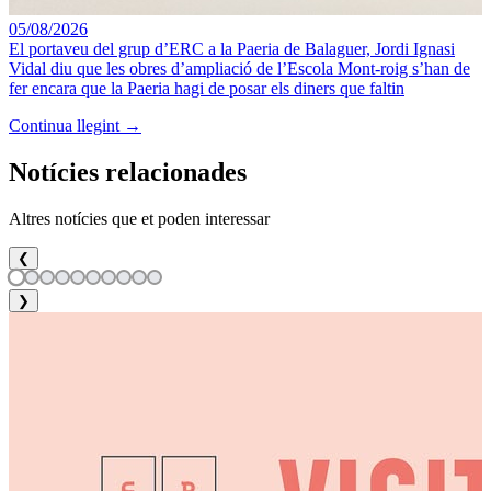
05/08/2026
El portaveu del grup d’ERC a la Paeria de Balaguer, Jordi Ignasi
Vidal diu que les obres d’ampliació de l’Escola Mont-roig s’han de
fer encara que la Paeria hagi de posar els diners que faltin
Continua llegint →
Notícies relacionades
Altres notícies que et poden interessar
❮
❯