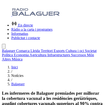
En directe
Ràdio a la carta i programes
Informatius
Publicitat i contacte
Balaguer
Comarca
Lleida
Territori
Esports
Cultura i oci
Societat
Política
Economia
Agricultura
Infraestructures
Successos
Món
Altres
Música
Inici
/
Notícies
/
Balaguer
Les infermeres de Balaguer premiades per millorar
la cobertura vacunal a les residències geriàtriques,
assolint cobertures vacunals superiors al 90% contra