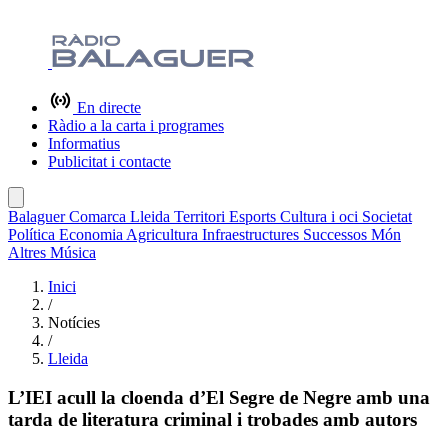
En directe
Ràdio a la carta i programes
Informatius
Publicitat i contacte
Balaguer
Comarca
Lleida
Territori
Esports
Cultura i oci
Societat
Política
Economia
Agricultura
Infraestructures
Successos
Món
Altres
Música
Inici
/
Notícies
/
Lleida
L’IEI acull la cloenda d’El Segre de Negre amb una
tarda de literatura criminal i trobades amb autors