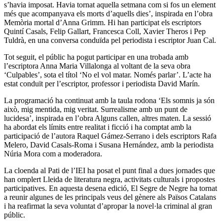
s’havia imposat. Havia tornat aquella setmana com si fos un element
més que acompanyava els morts d’aquells dies’, inspirada en l’obra
Memòria mortal d’Anna Grimm. Hi han participat els escriptors
Quintí Casals, Felip Gallart, Francesca Coll, Xavier Theros i Pep
Tuldrà, en una conversa conduïda pel periodista i escriptor Juan Cal.
Tot seguit, el públic ha pogut participar en una trobada amb
l’escriptora Anna Maria Villalonga al voltant de la seva obra
‘Culpables’, sota el títol ‘No el vol matar. Només parlar’. L’acte ha
estat conduït per l’escriptor, professor i periodista David Marín.
La programació ha continuat amb la taula rodona ‘Els somnis ja són
això, mig mentida, mig veritat. Surrealisme amb un punt de
lucidesa’, inspirada en l’obra Alguns callen, altres maten. La sessió
ha abordat els límits entre realitat i ficció i ha comptat amb la
participació de l’autora Raquel Gámez-Serrano i dels escriptors Rafa
Melero, David Casals-Roma i Susana Hernández, amb la periodista
Núria Mora com a moderadora.
La cloenda al Pati de l’IEI ha posat el punt final a dues jornades que
han omplert Lleida de literatura negra, activitats culturals i propostes
participatives. En aquesta desena edició, El Segre de Negre ha tornat
a reunir algunes de les principals veus del gènere als Països Catalans
i ha reafirmat la seva voluntat d’apropar la novel·la criminal al gran
públic.