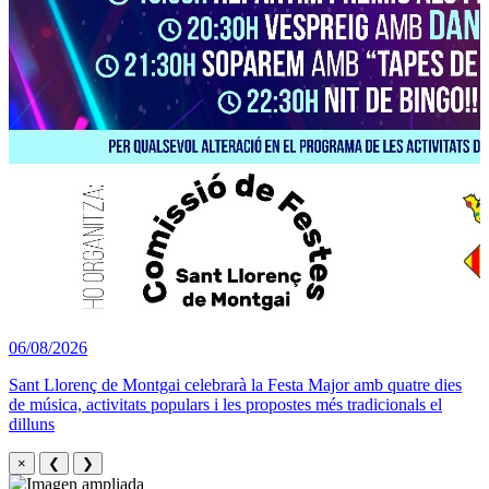
06/08/2026
Sant Llorenç de Montgai celebrarà la Festa Major amb quatre dies
de música, activitats populars i les propostes més tradicionals el
dilluns
×
❮
❯