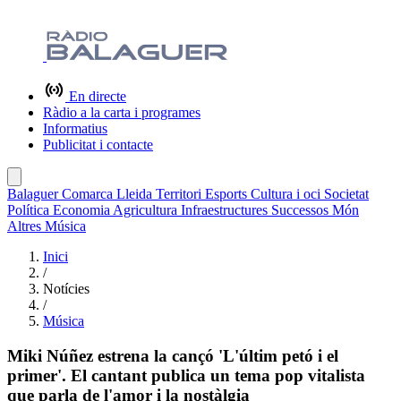
En directe
Ràdio a la carta i programes
Informatius
Publicitat i contacte
Balaguer
Comarca
Lleida
Territori
Esports
Cultura i oci
Societat
Política
Economia
Agricultura
Infraestructures
Successos
Món
Altres
Música
Inici
/
Notícies
/
Música
Miki Núñez estrena la cançó 'L'últim petó i el
primer'. El cantant publica un tema pop vitalista
que parla de l'amor i la nostàlgia