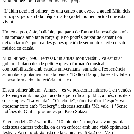
Miki Núñez torna amb nou material propi.
"L'últim petó i el primer" és una cançó que evoca a aquell Miki dels
principis, però amb la màgia i la força del moment actual que està
vivint.
Un tema pop, èpic, ballable, que parla de l'amor i la nostàlgia, amb
una tornada amb tanta força que no podràs deixar de cantar i on
deixa clar més que mai les ganes que té de ser un dels referents de la
música en català.
Miki Nuñez (1996, Terrasa), un artista molt versàtil. Va estudiar
guitarra i piano des de petit. Aquesta formació musical,
compatibilitzada amb estudis universitaris, sumada a l'experiència
acumulada juntament amb la banda "Dalton Bang", ha estat vital en
la seva formació i trajectòria artística.
El seu primer àlbum "Amuza", es va posicionar número 1 en vendes
a Espanya amb una gran acollida per crítica i públic, a més, dos dels
seus singles, "La Venda" i "Celébrate", són disc d'or. Després va
atresorar èxits amb "Iceberg" i els seus senzills "Me vale" i "Sense
notícies de Gurb", produïdes pel Paco Salazar.
El gener del 2022 va arribar "10 minutos", cançó a l'avantguarda
dels seus darrers treballs, on es va enfocar amb una visió optimista i
festiva. Va ser protagonista de la campanya SS22 de TV3 i