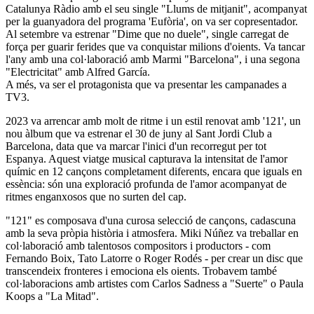
Catalunya Ràdio amb el seu single "Llums de mitjanit", acompanyat
per la guanyadora del programa 'Eufòria', on va ser copresentador.
Al setembre va estrenar "Dime que no duele", single carregat de
força per guarir ferides que va conquistar milions d'oients. Va tancar
l'any amb una col·laboració amb Marmi "Barcelona", i una segona
"Electricitat" amb Alfred García.
A més, va ser el protagonista que va presentar les campanades a
TV3.
2023 va arrencar amb molt de ritme i un estil renovat amb '121', un
nou àlbum que va estrenar el 30 de juny al Sant Jordi Club a
Barcelona, data que va marcar l'inici d'un recorregut per tot
Espanya. Aquest viatge musical capturava la intensitat de l'amor
químic en 12 cançons completament diferents, encara que iguals en
essència: són una exploració profunda de l'amor acompanyat de
ritmes enganxosos que no surten del cap.
"121" es composava d'una curosa selecció de cançons, cadascuna
amb la seva pròpia història i atmosfera. Miki Núñez va treballar en
col·laboració amb talentosos compositors i productors - com
Fernando Boix, Tato Latorre o Roger Rodés - per crear un disc que
transcendeix fronteres i emociona els oients. Trobavem també
col·laboracions amb artistes com Carlos Sadness a "Suerte" o Paula
Koops a "La Mitad".