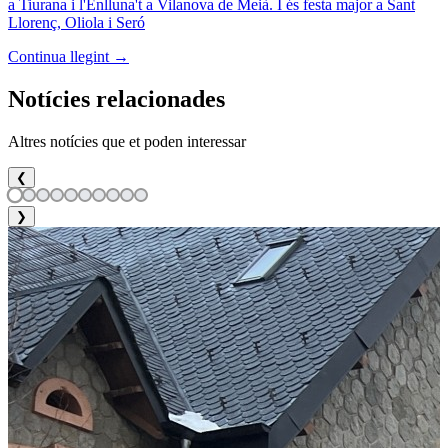
a Tiurana i l'Enlluna't a Vilanova de Meià. I és festa major a Sant
Llorenç, Oliola i Seró
Continua llegint →
Notícies relacionades
Altres notícies que et poden interessar
❮
❯