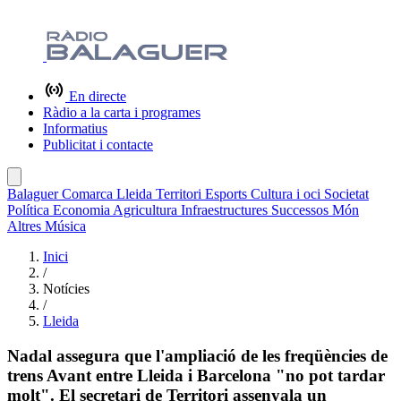
En directe
Ràdio a la carta i programes
Informatius
Publicitat i contacte
Balaguer
Comarca
Lleida
Territori
Esports
Cultura i oci
Societat
Política
Economia
Agricultura
Infraestructures
Successos
Món
Altres
Música
Inici
/
Notícies
/
Lleida
Nadal assegura que l'ampliació de les freqüències de
trens Avant entre Lleida i Barcelona "no pot tardar
molt". El secretari de Territori assenyala un