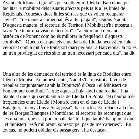
Avant addicionals i gratuïts per sentit entre Lleida i Barcelona per
facilitar la mobilitat dels usuaris afectats pels talls a les línies de
Regionals. Aquestes dues línies són les que es volen recuperar
"aviat" i "de manera comercial, és a dir, pagant", segons Nadal.
D'aquesta manera, el secretari de Territori i Mobilitat s'ha mostrat a
favor "de tenir una visió de territori" i "atendre una demanda
històrica de Ponent com ho és millorar la freqüència d'aquests
combois". "Queda clar que els ciutadans de Lleida necessiten l'alta
velocitat com a mitjà de transport diari per anar a Barcelona. Ja no és
un tren privilegiat de rics sinó un tren necessari per cada dia", ha dit.
Una altra de les demandes del territori és la línia de Rodalies entre
Lleida i Montsó. En aquest sentit, Nadal s'ha mostrat a favor de
treballar conjuntament amb la Diputació d'Osca i el Ministeri de
Foment per contribuir "a que aquesta línia sigui una realitat" i ha
plantejat que sigui semblant a la de Lleida-La Pobla. "Hi hauria més
freqüències entre Lleida i Montsó, com en el cas de Lleida i
Balaguer, i menys fins a Saragossa", ha conclòs. En relació a la línia
de les Borges Blanques i Montblanc, el secretari ha reconegut que
"és una línia que està poc treballada" tot i que també ha apuntat que
"el ministeri l'està millorant, sobretot pel pas de mercaderies". "En
tot cas, no podem oblidar els passatgers", ha destacat.