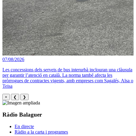
07/08/2026
Les concessions dels serveis de bus interurbà inclouran una clàusula
per garantir l’atenció en català. La norma també afecta les
pròrrogues de contractes vigents, amb empreses com Sagalés, Alsa o
Teisa
×
❮
❯
Ràdio Balaguer
En directe
Ràdio a la carta i programes