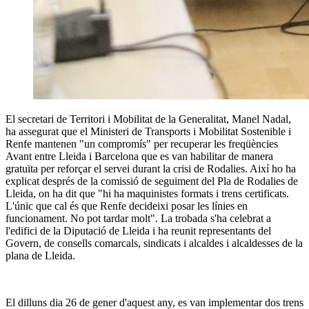
El secretari de Territori i Mobilitat de la Generalitat, Manel Nadal,
ha assegurat que el Ministeri de Transports i Mobilitat Sostenible i
Renfe mantenen "un compromís" per recuperar les freqüències
Avant entre Lleida i Barcelona que es van habilitar de manera
gratuïta per reforçar el servei durant la crisi de Rodalies. Així ho ha
explicat després de la comissió de seguiment del Pla de Rodalies de
Lleida, on ha dit que "hi ha maquinistes formats i trens certificats.
L'únic que cal és que Renfe decideixi posar les línies en
funcionament. No pot tardar molt". La trobada s'ha celebrat a
l'edifici de la Diputació de Lleida i ha reunit representants del
Govern, de consells comarcals, sindicats i alcaldes i alcaldesses de la
plana de Lleida.
El dilluns dia 26 de gener d'aquest any, es van implementar dos trens