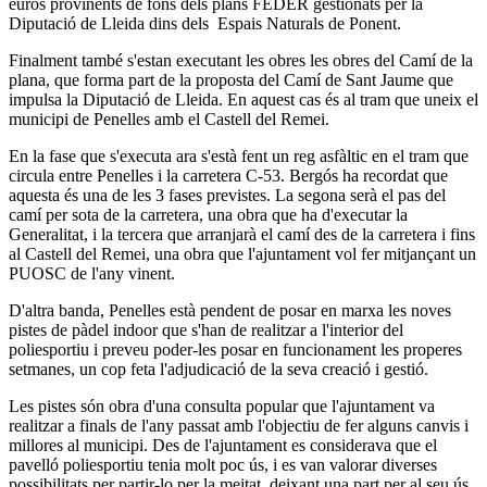
euros provinents de fons dels plans FEDER gestionats per la
Diputació de Lleida dins dels Espais Naturals de Ponent.
Finalment també s'estan executant les obres les obres del Camí de la
plana, que forma part de la proposta del Camí de Sant Jaume que
impulsa la Diputació de Lleida. En aquest cas és al tram que uneix el
municipi de Penelles amb el Castell del Remei.
En la fase que s'executa ara s'està fent un reg asfàltic en el tram que
circula entre Penelles i la carretera C-53. Bergós ha recordat que
aquesta és una de les 3 fases previstes. La segona serà el pas del
camí per sota de la carretera, una obra que ha d'executar la
Generalitat, i la tercera que arranjarà el camí des de la carretera i fins
al Castell del Remei, una obra que l'ajuntament vol fer mitjançant un
PUOSC de l'any vinent.
D'altra banda, Penelles està pendent de posar en marxa les noves
pistes de pàdel indoor que s'han de realitzar a l'interior del
poliesportiu i preveu poder-les posar en funcionament les properes
setmanes, un cop feta l'adjudicació de la seva creació i gestió.
Les pistes són obra d'una consulta popular que l'ajuntament va
realitzar a finals de l'any passat amb l'objectiu de fer alguns canvis i
millores al municipi. Des de l'ajuntament es considerava que el
pavelló poliesportiu tenia molt poc ús, i es van valorar diverses
possibilitats per partir-lo per la meitat, deixant una part per al seu ús