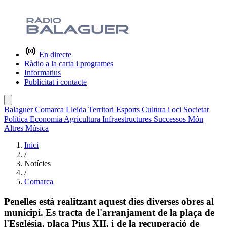
En directe
Ràdio a la carta i programes
Informatius
Publicitat i contacte
Balaguer
Comarca
Lleida
Territori
Esports
Cultura i oci
Societat
Política
Economia
Agricultura
Infraestructures
Successos
Món
Altres
Música
Inici
/
Notícies
/
Comarca
Penelles està realitzant aquest dies diverses obres al
municipi. Es tracta de l'arranjament de la plaça de
l'Església, plaça Pius XII, i de la recuperació de