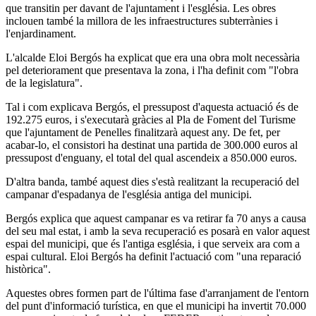
que transitin per davant de l'ajuntament i l'església. Les obres
inclouen també la millora de les infraestructures subterrànies i
l'enjardinament.
L'alcalde Eloi Bergós ha explicat que era una obra molt necessària
pel deteriorament que presentava la zona, i l'ha definit com "l'obra
de la legislatura".
Tal i com explicava Bergós, el pressupost d'aquesta actuació és de
192.275 euros, i s'executarà gràcies al Pla de Foment del Turisme
que l'ajuntament de Penelles finalitzarà aquest any. De fet, per
acabar-lo, el consistori ha destinat una partida de 300.000 euros al
pressupost d'enguany, el total del qual ascendeix a 850.000 euros.
D'altra banda, també aquest dies s'està realitzant la recuperació del
campanar d'espadanya de l'església antiga del municipi.
Bergós explica que aquest campanar es va retirar fa 70 anys a causa
del seu mal estat, i amb la seva recuperació es posarà en valor aquest
espai del municipi, que és l'antiga església, i que serveix ara com a
espai cultural. Eloi Bergós ha definit l'actuació com "una reparació
històrica".
Aquestes obres formen part de l'última fase d'arranjament de l'entorn
del punt d'informació turística, en que el municipi ha invertit 70.000