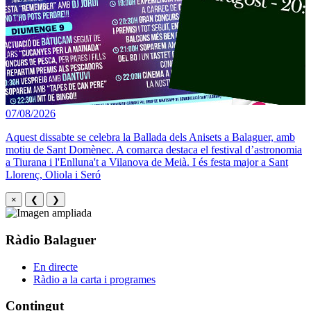
07/08/2026
Aquest dissabte se celebra la Ballada dels Anisets a Balaguer, amb
motiu de Sant Domènec. A comarca destaca el festival d’astronomia
a Tiurana i l'Enlluna't a Vilanova de Meià. I és festa major a Sant
Llorenç, Oliola i Seró
×
❮
❯
Ràdio Balaguer
En directe
Ràdio a la carta i programes
Contingut