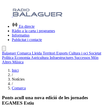
En directe
Ràdio a la carta i programes
Informatius
Publicitat i contacte
Balaguer
Comarca
Lleida
Territori
Esports
Cultura i oci
Societat
Política
Economia
Agricultura
Infraestructures
Successos
Món
Altres
Música
Inici
/
Notícies
/
Comarca
Ponts acull una nova edició de les jornades
EGAMES Estiu