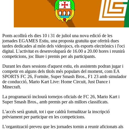
Ponts acollirà els dies 10 i 31 de juliol una nova edició de les
jornades EGAMES Estiu, una proposta gratuïta que oferirà dues
tardes dedicades al món dels videojocs, els esports electrònics i l'oci
digital. L'activitat es desenvoluparà de 16.00 a 20.00 hores i reunirà
competicions, joc lliure i premis per als participants.
Durant les dues sessions d'aquest estiu, els assistents podran jugar i
competir en alguns dels títols més populars del moment, com EA
SPORTS FC 26, Fortnite, Super Smash Bros., F1 23 amb simulador
de conducció, Mario Kart Live: Home Circuit, Just Dance i
Minecraft.
La programació inclourà tornejos oficials de FC 26, Mario Kart i
Super Smash Bros., amb premis per als millors classificats.
L'accés serà gratuït, tot i que caldrà formalitzar la inscripció
prèviament per participar en les competicions.
L'organització preveu que les jornades tornin a reunir aficionats als