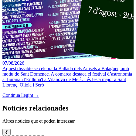
07/08/2026
Aquest dissabte se celebra la Ballada dels Anisets a Balaguer, amb
motiu de Sant Domènec. A comarca destaca el festival d’astronomia
a Tiurana i l'Enlluna't a Vilanova de Meià. I és festa major a Sant
Llorenç, Oliola i Seró
Continua llegint →
Notícies relacionades
Altres notícies que et poden interessar
❮