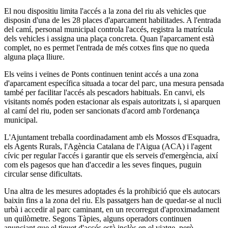
El nou dispositiu limita l'accés a la zona del riu als vehicles que
disposin d'una de les 28 places d'aparcament habilitades. A l'entrada
del camí, personal municipal controla l'accés, registra la matrícula
dels vehicles i assigna una plaça concreta. Quan l'aparcament està
complet, no es permet l'entrada de més cotxes fins que no queda
alguna plaça lliure.
Els veïns i veïnes de Ponts continuen tenint accés a una zona
d'aparcament específica situada a tocar del parc, una mesura pensada
també per facilitar l'accés als pescadors habituals. En canvi, els
visitants només poden estacionar als espais autoritzats i, si aparquen
al camí del riu, poden ser sancionats d'acord amb l'ordenança
municipal.
L'Ajuntament treballa coordinadament amb els Mossos d'Esquadra,
els Agents Rurals, l'Agència Catalana de l'Aigua (ACA) i l'agent
cívic per regular l'accés i garantir que els serveis d'emergència, així
com els pagesos que han d'accedir a les seves finques, puguin
circular sense dificultats.
Una altra de les mesures adoptades és la prohibició que els autocars
baixin fins a la zona del riu. Els passatgers han de quedar-se al nucli
urbà i accedir al parc caminant, en un recorregut d'aproximadament
un quilòmetre. Segons Tàpies, alguns operadors continuen
anunciant que el tiquet d'accés està inclòs en el viatge, però