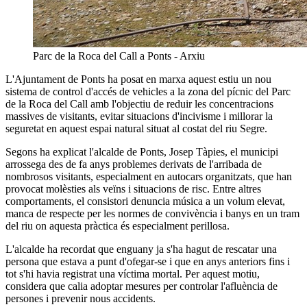
Parc de la Roca del Call a Ponts - Arxiu
L'Ajuntament de Ponts ha posat en marxa aquest estiu un nou
sistema de control d'accés de vehicles a la zona del pícnic del Parc
de la Roca del Call amb l'objectiu de reduir les concentracions
massives de visitants, evitar situacions d'incivisme i millorar la
seguretat en aquest espai natural situat al costat del riu Segre.
Segons ha explicat l'alcalde de Ponts, Josep Tàpies, el municipi
arrossega des de fa anys problemes derivats de l'arribada de
nombrosos visitants, especialment en autocars organitzats, que han
provocat molèsties als veïns i situacions de risc. Entre altres
comportaments, el consistori denuncia música a un volum elevat,
manca de respecte per les normes de convivència i banys en un tram
del riu on aquesta pràctica és especialment perillosa.
L'alcalde ha recordat que enguany ja s'ha hagut de rescatar una
persona que estava a punt d'ofegar-se i que en anys anteriors fins i
tot s'hi havia registrat una víctima mortal. Per aquest motiu,
considera que calia adoptar mesures per controlar l'afluència de
persones i prevenir nous accidents.