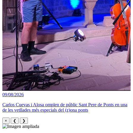
09/08/2026
Carlos Cuevas i Alosa omplen de públic Sant Pere de Ponts en una
de les vetllades més especials del (z)ona ponts
×
❮
❯