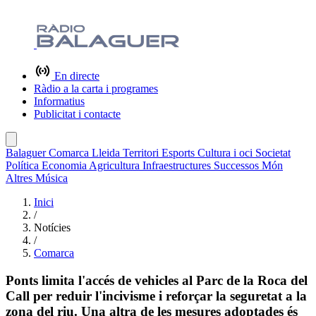
En directe
Ràdio a la carta i programes
Informatius
Publicitat i contacte
Balaguer
Comarca
Lleida
Territori
Esports
Cultura i oci
Societat
Política
Economia
Agricultura
Infraestructures
Successos
Món
Altres
Música
Inici
/
Notícies
/
Comarca
Ponts limita l'accés de vehicles al Parc de la Roca del
Call per reduir l'incivisme i reforçar la seguretat a la
zona del riu. Una altra de les mesures adoptades és