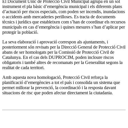
El Document Únic de Protecció Civil Municipal agrupa en un sol
instrument el pla bàsic d’emergència municipal i els diferents plans
d’actuació per riscos especials, com poden ser incendis, inundacions
o accidents amb mercaderies perilloses. Es tracta de documents
tècnics i jurídics que estableixen com s’han de coordinar els recursos
municipals en cas d’emergència i quines mesures s’han d’aplicar per
protegir la població.
La seva elaboració i aprovació correspon als ajuntaments, i
posteriorment són revisats per la Direcció General de Protecció Civil
abans de ser homologats per la Comissió de Protecció Civil de
Catalunya. En el cas dels DUPROCIM, poden incloure riscos
obligatoris i també altres de recomanats per la Generalitat segons la
realitat de cada territori.
Amb aquesta nova homologació, Protecció Civil reforça la
planificació d’emergències a tot el país i consolida un sistema que
permet millorar la prevenció, la coordinació i la resposta davant
situacions de risc que poden afectar directament la ciutadania.