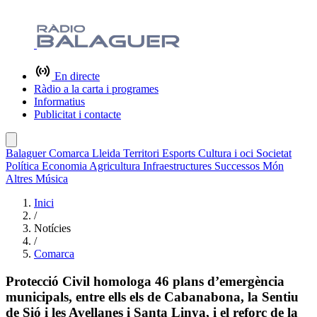
En directe
Ràdio a la carta i programes
Informatius
Publicitat i contacte
Balaguer
Comarca
Lleida
Territori
Esports
Cultura i oci
Societat
Política
Economia
Agricultura
Infraestructures
Successos
Món
Altres
Música
Inici
/
Notícies
/
Comarca
Protecció Civil homologa 46 plans d’emergència
municipals, entre ells els de Cabanabona, la Sentiu
de Sió i les Avellanes i Santa Linya, i el reforç de la