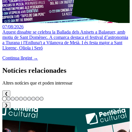
07/08/2026
Aquest dissabte se celebra la Ballada dels Anisets a Balaguer, amb
motiu de Sant Domènec. A comarca destaca el festival d’astronomia
a Tiurana i l'Enlluna't a Vilanova de Meià. I és festa major a Sant
Llorenç, Oliola i Seró
Continua llegint →
Notícies relacionades
Altres notícies que et poden interessar
❮
❯