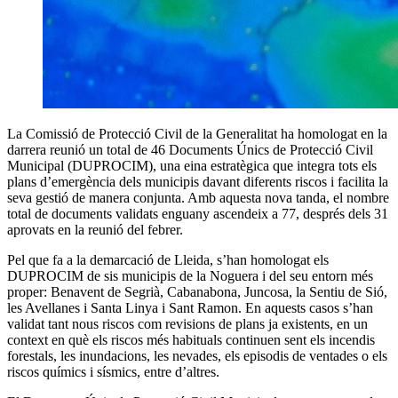
La Comissió de Protecció Civil de la Generalitat ha homologat en la
darrera reunió un total de 46 Documents Únics de Protecció Civil
Municipal (DUPROCIM), una eina estratègica que integra tots els
plans d’emergència dels municipis davant diferents riscos i facilita la
seva gestió de manera conjunta. Amb aquesta nova tanda, el nombre
total de documents validats enguany ascendeix a 77, després dels 31
aprovats en la reunió del febrer.
Pel que fa a la demarcació de Lleida, s’han homologat els
DUPROCIM de sis municipis de la Noguera i del seu entorn més
proper: Benavent de Segrià, Cabanabona, Juncosa, la Sentiu de Sió,
les Avellanes i Santa Linya i Sant Ramon. En aquests casos s’han
validat tant nous riscos com revisions de plans ja existents, en un
context en què els riscos més habituals continuen sent els incendis
forestals, les inundacions, les nevades, els episodis de ventades o els
riscos químics i sísmics, entre d’altres.