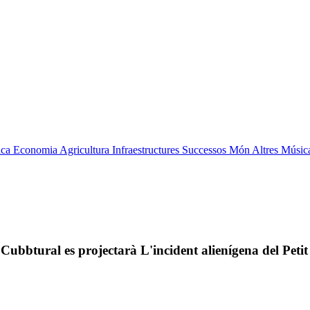
ica
Economia
Agricultura
Infraestructures
Successos
Món
Altres
Músic
 Cubbtural es projectarà L'incident alienígena del Peti