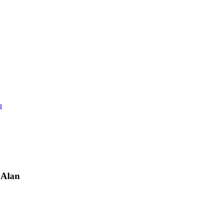
a
t Alan