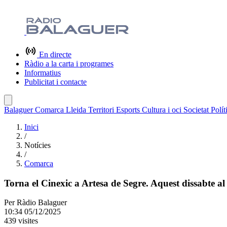
En directe
Ràdio a la carta i programes
Informatius
Publicitat i contacte
Balaguer
Comarca
Lleida
Territori
Esports
Cultura i oci
Societat
Polít
Inici
/
Notícies
/
Comarca
Torna el Cinexic a Artesa de Segre. Aquest dissabte al
Per
Ràdio Balaguer
10:34 05/12/2025
439 visites