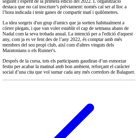
seguint l’esperit de la primera edició del 2022. L’organització
destaca que no cal inscriure’s prèviament: només cal ser al lloc a
l’hora indicada i tenir ganes de compartir matí i quilòmetres.
La idea sorgeix d'un grup d'amics que ja sortien habitualment a
córrer plegats, i que van voler establir el cap de setmana abans de
Nadal com la seva trobada anual. La intenció per a l'edició d'aquest
any, com ja es ve fent des de l’any 2022, és comptar amb més
membres del seu propi club, així com d'altres vinguts dels
Maratonians o els Runner's.
Després de la cursa, tots els participants gaudiran d’un esmorzar
festiu per acabar la matinal amb bon ambient, reforçant el caràcter
social d’una cita que vol sumar cada any més corredors de Balaguer.