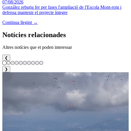
07/08/2026
González rebutja fer per fases l'ampliació de l'Escola Mont-roig i
defensa mantenir el projecte íntegre
Continua llegint →
Notícies relacionades
Altres notícies que et poden interessar
❮
❯