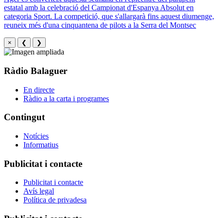
estatal amb la celebració del Campionat d'Espanya Absolut en
categoria Sport. La competició, que s'allargarà fins aquest diumenge,
reuneix més d'una cinquantena de pilots a la Serra del Montsec
×
❮
❯
Ràdio Balaguer
En directe
Ràdio a la carta i programes
Contingut
Notícies
Informatius
Publicitat i contacte
Publicitat i contacte
Avís legal
Política de privadesa