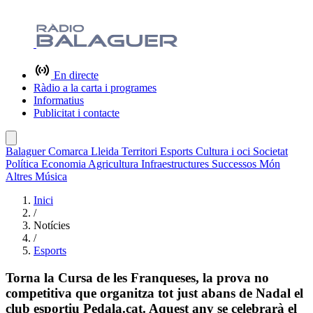
En directe
Ràdio a la carta i programes
Informatius
Publicitat i contacte
Balaguer
Comarca
Lleida
Territori
Esports
Cultura i oci
Societat
Política
Economia
Agricultura
Infraestructures
Successos
Món
Altres
Música
Inici
/
Notícies
/
Esports
Torna la Cursa de les Franqueses, la prova no
competitiva que organitza tot just abans de Nadal el
club esportiu Pedala.cat. Aquest any se celebrarà el