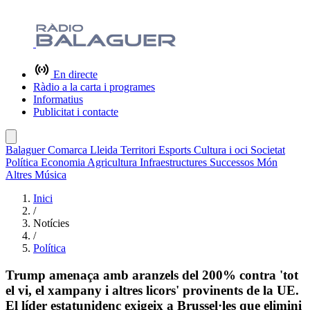
En directe
Ràdio a la carta i programes
Informatius
Publicitat i contacte
Balaguer
Comarca
Lleida
Territori
Esports
Cultura i oci
Societat
Política
Economia
Agricultura
Infraestructures
Successos
Món
Altres
Música
Inici
/
Notícies
/
Política
Trump amenaça amb aranzels del 200% contra 'tot
el vi, el xampany i altres licors' provinents de la UE.
El líder estatunidenc exigeix a Brussel·les que elimini