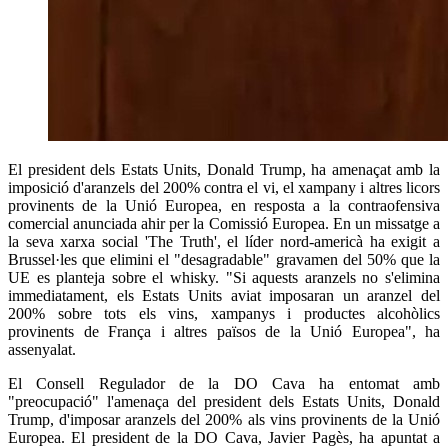
El president dels Estats Units, Donald Trump, ha amenaçat amb la
imposició d'aranzels del 200% contra el vi, el xampany i altres licors
provinents de la Unió Europea, en resposta a la contraofensiva
comercial anunciada ahir per la Comissió Europea. En un missatge a
la seva xarxa social 'The Truth', el líder nord-americà ha exigit a
Brussel·les que elimini el "desagradable" gravamen del 50% que la
UE es planteja sobre el whisky. "Si aquests aranzels no s'elimina
immediatament, els Estats Units aviat imposaran un aranzel del
200% sobre tots els vins, xampanys i productes alcohòlics
provinents de França i altres països de la Unió Europea", ha
assenyalat.
El Consell Regulador de la DO Cava ha entomat amb
"preocupació" l'amenaça del president dels Estats Units, Donald
Trump, d'imposar aranzels del 200% als vins provinents de la Unió
Europea. El president de la DO Cava, Javier Pagès, ha apuntat a