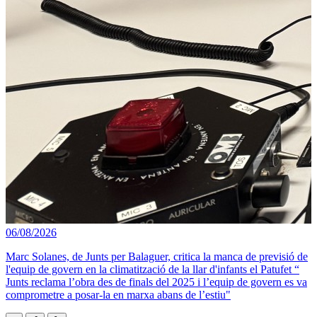
06/08/2026
Marc Solanes, de Junts per Balaguer, critica la manca de previsió de
l'equip de govern en la climatització de la llar d'infants el Patufet “
Junts reclama l’obra des de finals del 2025 i l’equip de govern es va
comprometre a posar-la en marxa abans de l’estiu"