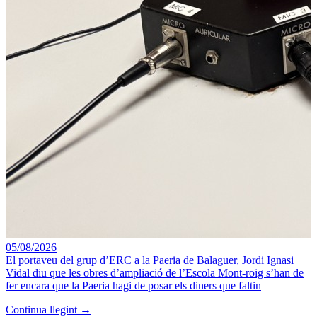
05/08/2026
El portaveu del grup d’ERC a la Paeria de Balaguer, Jordi Ignasi
Vidal diu que les obres d’ampliació de l’Escola Mont-roig s’han de
fer encara que la Paeria hagi de posar els diners que faltin
Continua llegint →