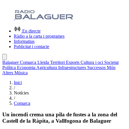
En directe
Ràdio a la carta i programes
Informatius
Publicitat i contacte
Balaguer
Comarca
Lleida
Territori
Esports
Cultura i oci
Societat
Política
Economia
Agricultura
Infraestructures
Successos
Món
Altres
Música
Inici
/
Notícies
/
Comarca
Un incendi crema una pila de fustes a la zona del
Castell de la Ràpita, a Vallfogona de Balaguer