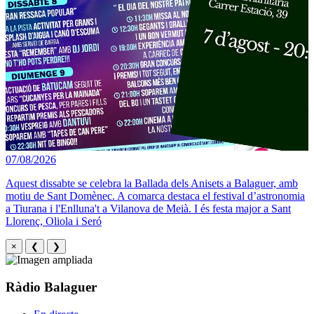
07/08/2026
Aquest dissabte se celebra la Ballada dels Anisets a Balaguer, amb
motiu de Sant Domènec. A comarca destaca el festival d’astronomia
a Tiurana i l'Enlluna't a Vilanova de Meià. I és festa major a Sant
Llorenç, Oliola i Seró
×
❮
❯
Ràdio Balaguer