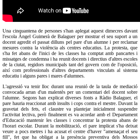
Una cinquantena de persones s'han aplegat aquest dimecres davant
l'escola Àngel Guimerà de Balaguer per mostrar el seu suport a un
docent agredit el passat dilluns pel pare d'un alumne i per reclamar
mesures contra la violència als centres educatius. La protesta, que
s'ha fet abans de l'inici de les classes ha comptat amb pancartes i
missatges de condemna i ha reunit docents i directius d'altres escoles
de la ciutat, regidors municipals tant del govern com de l'oposició,
així com professionals d'altres departaments vinculats al sistema
educatiu i alguns pares i mares d'alumnes.
L'agressió va tenir lloc durant una reunió de la taula de mediació
convocada arran d'un malentès per un comentari del docent sobre
l'alumne. Segons han explicat diverses fonts a Ràdio Balaguer, el
pare hauria reaccionat amb insults i cops contra el mestre. Davant la
gravetat dels fets, el claustre va plantejar inicialment suspendre
l'activitat lectiva, però finalment es va acordar amb el Departament
d'Educació mantenir les classes i concentrar la protesta abans de
l'horari escolar. Durant la mobilització, el pare implicat s'ha deixat
veure a pocs metres i ha acusat el centre d'haver "amenaçat el seu
fill", fet que ha obligat a la presència preventiva dels Mossos