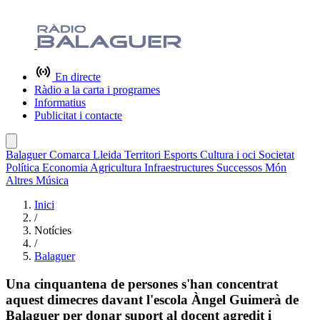
En directe
Ràdio a la carta i programes
Informatius
Publicitat i contacte
Balaguer
Comarca
Lleida
Territori
Esports
Cultura i oci
Societat
Política
Economia
Agricultura
Infraestructures
Successos
Món
Altres
Música
Inici
/
Notícies
/
Balaguer
Una cinquantena de persones s'han concentrat
aquest dimecres davant l'escola Àngel Guimerà de
Balaguer per donar suport al docent agredit i