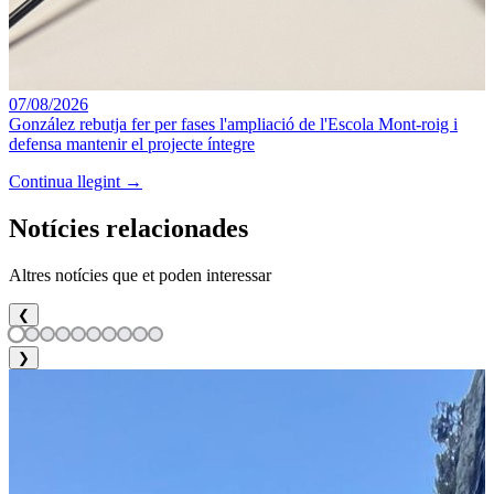
07/08/2026
González rebutja fer per fases l'ampliació de l'Escola Mont-roig i
defensa mantenir el projecte íntegre
Continua llegint →
Notícies relacionades
Altres notícies que et poden interessar
❮
❯