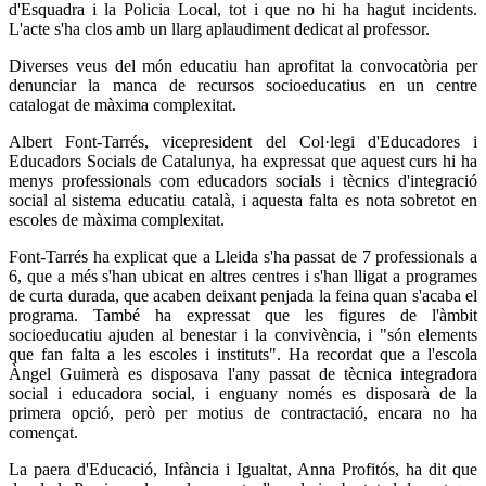
d'Esquadra i la Policia Local, tot i que no hi ha hagut incidents.
L'acte s'ha clos amb un llarg aplaudiment dedicat al professor.
Diverses veus del món educatiu han aprofitat la convocatòria per
denunciar la manca de recursos socioeducatius en un centre
catalogat de màxima complexitat.
Albert Font-Tarrés, vicepresident del Col·legi d'Educadores i
Educadors Socials de Catalunya, ha expressat que aquest curs hi ha
menys professionals com educadors socials i tècnics d'integració
social al sistema educatiu català, i aquesta falta es nota sobretot en
escoles de màxima complexitat.
Font-Tarrés ha explicat que a Lleida s'ha passat de 7 professionals a
6, que a més s'han ubicat en altres centres i s'han lligat a programes
de curta durada, que acaben deixant penjada la feina quan s'acaba el
programa. També ha expressat que les figures de l'àmbit
socioeducatiu ajuden al benestar i la convivència, i "són elements
que fan falta a les escoles i instituts". Ha recordat que a l'escola
Àngel Guimerà es disposava l'any passat de tècnica integradora
social i educadora social, i enguany només es disposarà de la
primera opció, però per motius de contractació, encara no ha
començat.
La paera d'Educació, Infància i Igualtat, Anna Profitós, ha dit que