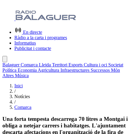
En directe
Ràdio a la carta i programes
Informatius
Publicitat i contacte
Balaguer
Comarca
Lleida
Territori
Esports
Cultura i oci
Societat
Política
Economia
Agricultura
Infraestructures
Successos
Món
Altres
Música
Inici
/
Notícies
/
Comarca
Una forta tempesta descarrega 70 litres a Montgai i
obliga a netejar carrers i habitatges. L'ajuntament
descarta afectacions en l'organització de la fira de