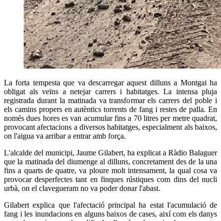
La forta tempesta que va descarregar aquest dilluns a Montgai ha
obligat als veïns a netejar carrers i habitatges. La intensa pluja
registrada durant la matinada va transformar els carrers del poble i
els camins propers en autèntics torrents de fang i restes de palla. En
només dues hores es van acumular fins a 70 litres per metre quadrat,
provocant afectacions a diversos habitatges, especialment als baixos,
on l'aigua va arribar a entrar amb força.
L'alcalde del municipi, Jaume Gilabert, ha explicat a Ràdio Balaguer
que la matinada del diumenge al dilluns, concretament des de la una
fins a quarts de quatre, va ploure molt intensament, la qual cosa va
provocar desperfectes tant en finques rústiques com dins del nucli
urbà, on el clavegueram no va poder donar l'abast.
Gilabert explica que l'afectació principal ha estat l'acumulació de
fang i les inundacions en alguns baixos de cases, així com els danys