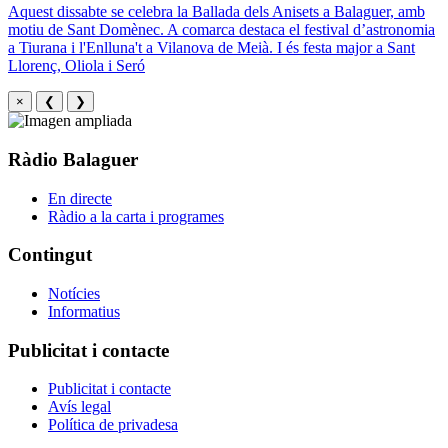
Aquest dissabte se celebra la Ballada dels Anisets a Balaguer, amb
motiu de Sant Domènec. A comarca destaca el festival d’astronomia
a Tiurana i l'Enlluna't a Vilanova de Meià. I és festa major a Sant
Llorenç, Oliola i Seró
×
❮
❯
Ràdio Balaguer
En directe
Ràdio a la carta i programes
Contingut
Notícies
Informatius
Publicitat i contacte
Publicitat i contacte
Avís legal
Política de privadesa