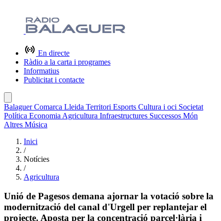
En directe
Ràdio a la carta i programes
Informatius
Publicitat i contacte
Balaguer
Comarca
Lleida
Territori
Esports
Cultura i oci
Societat
Política
Economia
Agricultura
Infraestructures
Successos
Món
Altres
Música
Inici
/
Notícies
/
Agricultura
Unió de Pagesos demana ajornar la votació sobre la
modernització del canal d'Urgell per replantejar el
projecte. Aposta per la concentració parcel·lària i