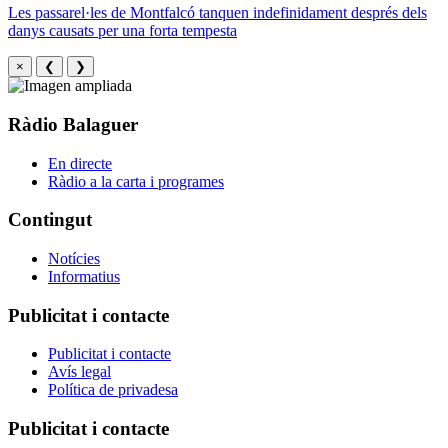
Les passarel·les de Montfalcó tanquen indefinidament després dels
danys causats per una forta tempesta
×
❮
❯
Ràdio Balaguer
En directe
Ràdio a la carta i programes
Contingut
Notícies
Informatius
Publicitat i contacte
Publicitat i contacte
Avís legal
Política de privadesa
Publicitat i contacte