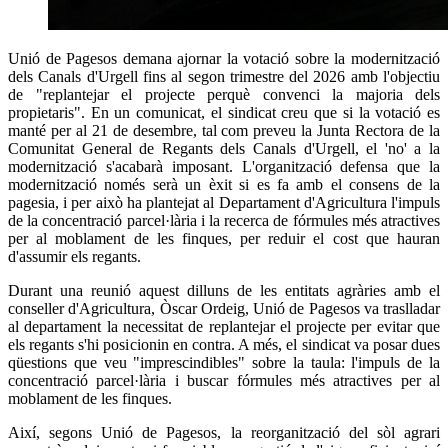
Unió de Pagesos demana ajornar la votació sobre la modernització
dels Canals d'Urgell fins al segon trimestre del 2026 amb l'objectiu
de "replantejar el projecte perquè convenci la majoria dels
propietaris". En un comunicat, el sindicat creu que si la votació es
manté per al 21 de desembre, tal com preveu la Junta Rectora de la
Comunitat General de Regants dels Canals d'Urgell, el 'no' a la
modernització s'acabarà imposant. L'organització defensa que la
modernització només serà un èxit si es fa amb el consens de la
pagesia, i per això ha plantejat al Departament d'Agricultura l'impuls
de la concentració parcel·lària i la recerca de fórmules més atractives
per al moblament de les finques, per reduir el cost que hauran
d'assumir els regants.
Durant una reunió aquest dilluns de les entitats agràries amb el
conseller d'Agricultura, Òscar Ordeig, Unió de Pagesos va traslladar
al departament la necessitat de replantejar el projecte per evitar que
els regants s'hi posicionin en contra. A més, el sindicat va posar dues
qüestions que veu "imprescindibles" sobre la taula: l'impuls de la
concentració parcel·lària i buscar fórmules més atractives per al
moblament de les finques.
Així, segons Unió de Pagesos, la reorganització del sòl agrari