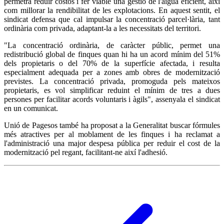
permetrà reduir costos i fer viable una gestió de l'aigua eficient, així
com millorar la rendibilitat de les explotacions. En aquest sentit, el
sindicat defensa que cal impulsar la concentració parcel·lària, tant
ordinària com privada, adaptant-la a les necessitats del territori.
"La concentració ordinària, de caràcter públic, permet una
redistribució global de finques quan hi ha un acord mínim del 51%
dels propietaris o del 70% de la superfície afectada, i resulta
especialment adequada per a zones amb obres de modernització
previstes. La concentració privada, promoguda pels mateixos
propietaris, es vol simplificar reduint el mínim de tres a dues
persones per facilitar acords voluntaris i àgils", assenyala el sindicat
en un comunicat.
Unió de Pagesos també ha proposat a la Generalitat buscar fórmules
més atractives per al moblament de les finques i ha reclamat a
l'administració una major despesa pública per reduir el cost de la
modernització pel regant, facilitant-ne així l'adhesió.