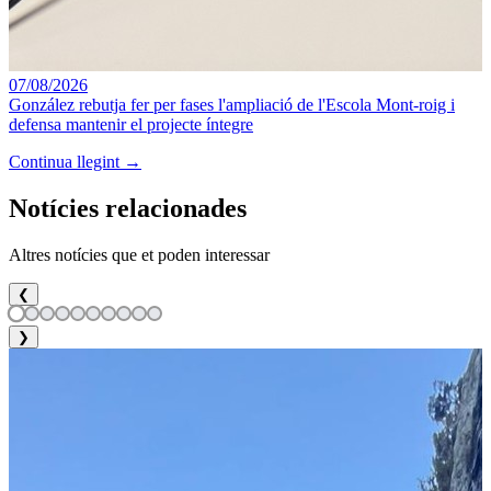
07/08/2026
González rebutja fer per fases l'ampliació de l'Escola Mont-roig i
defensa mantenir el projecte íntegre
Continua llegint →
Notícies relacionades
Altres notícies que et poden interessar
❮
❯