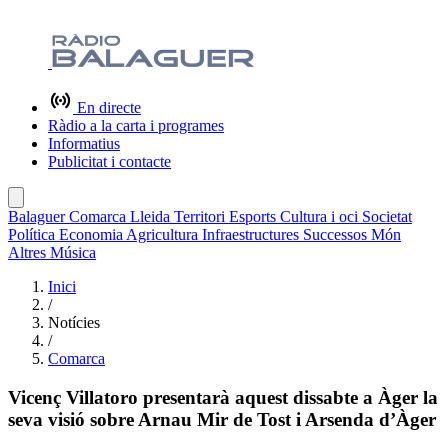
En directe
Ràdio a la carta i programes
Informatius
Publicitat i contacte
Balaguer
Comarca
Lleida
Territori
Esports
Cultura i oci
Societat
Política
Economia
Agricultura
Infraestructures
Successos
Món
Altres
Música
Inici
/
Notícies
/
Comarca
Vicenç Villatoro presentarà aquest dissabte a Àger la
seva visió sobre Arnau Mir de Tost i Arsenda d’Àger