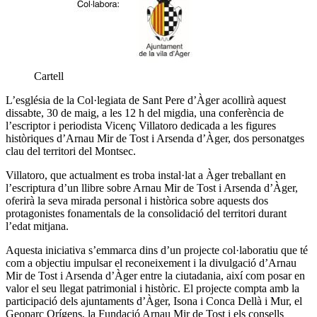
Cartell
L’església de la Col·legiata de Sant Pere d’Àger acollirà aquest
dissabte, 30 de maig, a les 12 h del migdia, una conferència de
l’escriptor i periodista Vicenç Villatoro dedicada a les figures
històriques d’Arnau Mir de Tost i Arsenda d’Àger, dos personatges
clau del territori del Montsec.
Villatoro, que actualment es troba instal·lat a Àger treballant en
l’escriptura d’un llibre sobre Arnau Mir de Tost i Arsenda d’Àger,
oferirà la seva mirada personal i històrica sobre aquests dos
protagonistes fonamentals de la consolidació del territori durant
l’edat mitjana.
Aquesta iniciativa s’emmarca dins d’un projecte col·laboratiu que té
com a objectiu impulsar el reconeixement i la divulgació d’Arnau
Mir de Tost i Arsenda d’Àger entre la ciutadania, així com posar en
valor el seu llegat patrimonial i històric. El projecte compta amb la
participació dels ajuntaments d’Àger, Isona i Conca Dellà i Mur, el
Geoparc Orígens, la Fundació Arnau Mir de Tost i els consells