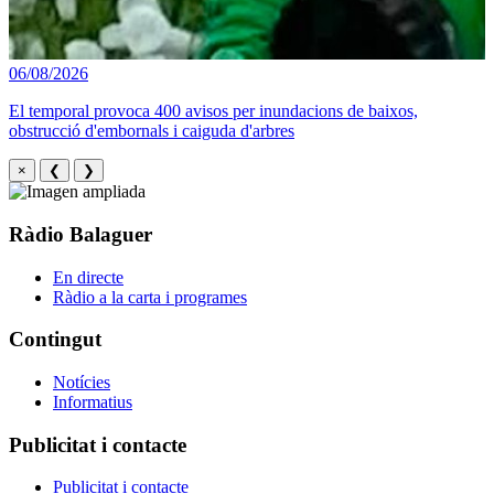
06/08/2026
El temporal provoca 400 avisos per inundacions de baixos,
obstrucció d'embornals i caiguda d'arbres
×
❮
❯
Ràdio Balaguer
En directe
Ràdio a la carta i programes
Contingut
Notícies
Informatius
Publicitat i contacte
Publicitat i contacte