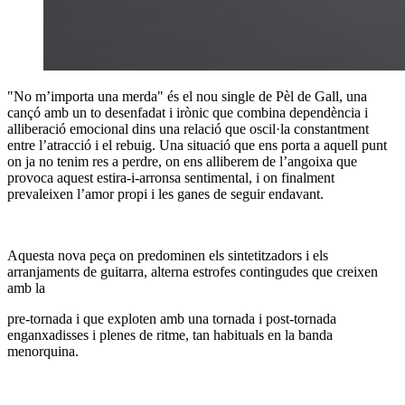
"No m’importa una merda" és el nou single de Pèl de Gall, una
cançó amb un to desenfadat i irònic que combina dependència i
alliberació emocional dins una relació que oscil·la constantment
entre l’atracció i el rebuig. Una situació que ens porta a aquell punt
on ja no tenim res a perdre, on ens alliberem de l’angoixa que
provoca aquest estira-i-arronsa sentimental, i on finalment
prevaleixen l’amor propi i les ganes de seguir endavant.
Aquesta nova peça on predominen els sintetitzadors i els
arranjaments de guitarra, alterna estrofes contingudes que creixen
amb la
pre-tornada i que exploten amb una tornada i post-tornada
enganxadisses i plenes de ritme, tan habituals en la banda
menorquina.