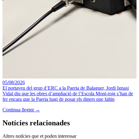
05/08/2026
El portaveu del grup d’ERC a la Paeria de Balaguer, Jordi Ignasi
Vidal diu que les obres d’ampliació de l’Escola Mont-roig s’han de
fer encara que la Paeria hagi de posar els diners que faltin
Continua llegint →
Notícies relacionades
Altres notícies que et poden interessar