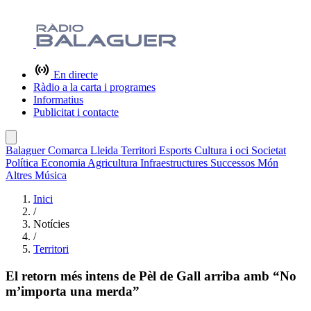
En directe
Ràdio a la carta i programes
Informatius
Publicitat i contacte
Balaguer
Comarca
Lleida
Territori
Esports
Cultura i oci
Societat
Política
Economia
Agricultura
Infraestructures
Successos
Món
Altres
Música
Inici
/
Notícies
/
Territori
El retorn més intens de Pèl de Gall arriba amb “No
m’importa una merda”