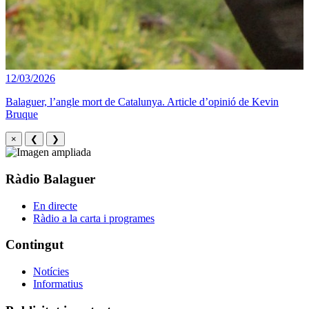
12/03/2026
Balaguer, l’angle mort de Catalunya. Article d’opinió de Kevin
Bruque
×
❮
❯
Ràdio Balaguer
En directe
Ràdio a la carta i programes
Contingut
Notícies
Informatius