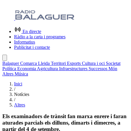
En directe
Ràdio a la carta i programes
Informatius
Publicitat i contacte
Balaguer
Comarca
Lleida
Territori
Esports
Cultura i oci
Societat
Política
Economia
Agricultura
Infraestructures
Successos
Món
Altres
Música
Inici
/
Notícies
/
Altres
Els examinadors de trànsit fan marxa enrere i faran
aturades parcials els dilluns, dimarts i dimecres, a
partir del 4 de setembre.