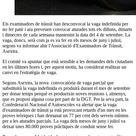
Els examinadors de trànsit han desconvocat la vaga indefinida per
no fer patir i ara preveuen convocar aturades tots els dilluns, dimarts
i dimecres de cada setmana mantenint la data del 4 de setembre. La
vaga, doncs, serà com ja es va fer en els mesos de juny i juliol,
segons va informar ahir l'Associació d'Examinadors de Trànsit,
Asextra.
El comitè va apuntar que està sensible a les demandes dels ciutadans
en les últimes hores i, per aquest motiu, ha considerat realitzar un
canvi en l'estratègia de vaga.
Segons Asextra, la nova convocatòria de vaga parcial que
substituirà la vaga indefinida es produirà durant el mes de setembre
per donar temps perquè es produeixin noves reunions i, almenys,
que es proposi alguna cosa per part de la DGT. Per la seva part, la
Confederació Nacional d'Autoescoles va alertar que la vaga
d'examinadors de trànsit ja està provocant retards d'un mes en les
proves teòriques i han demanat un 77 per cent dels serveis mínims
per a les aturades parcials. La vaga dels mesos de juny i juliol va
deixar unes 80.000 proves pràctiques de conduir sense fer.