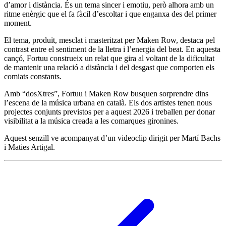
d’amor i distància. És un tema sincer i emotiu, però alhora amb un
ritme enèrgic que el fa fàcil d’escoltar i que enganxa des del primer
moment.
El tema, produït, mesclat i masteritzat per Maken Row, destaca pel
contrast entre el sentiment de la lletra i l’energia del beat. En aquesta
cançó, Fortuu construeix un relat que gira al voltant de la dificultat
de mantenir una relació a distància i del desgast que comporten els
comiats constants.
Amb “dosXtres”, Fortuu i Maken Row busquen sorprendre dins
l’escena de la música urbana en català. Els dos artistes tenen nous
projectes conjunts previstos per a aquest 2026 i treballen per donar
visibilitat a la música creada a les comarques gironines.
Aquest senzill ve acompanyat d’un videoclip dirigit per Martí Bachs
i Maties Artigal.