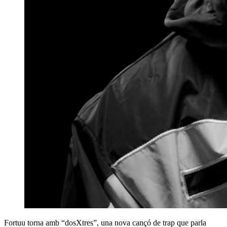
Fortuu torna amb “dosXtres”, una nova cançó de trap que parla