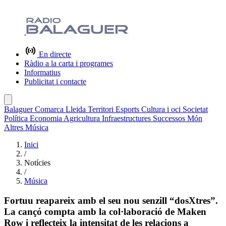
En directe
Ràdio a la carta i programes
Informatius
Publicitat i contacte
Balaguer
Comarca
Lleida
Territori
Esports
Cultura i oci
Societat
Política
Economia
Agricultura
Infraestructures
Successos
Món
Altres
Música
Inici
/
Notícies
/
Música
Fortuu reapareix amb el seu nou senzill “dosXtres”.
La cançó compta amb la col·laboració de Maken
Row i reflecteix la intensitat de les relacions a