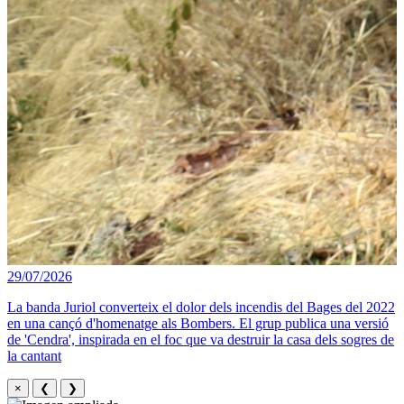
29/07/2026
La banda Juriol converteix el dolor dels incendis del Bages del 2022
en una cançó d'homenatge als Bombers. El grup publica una versió
de 'Cendra', inspirada en el foc que va destruir la casa dels sogres de
la cantant
×
❮
❯