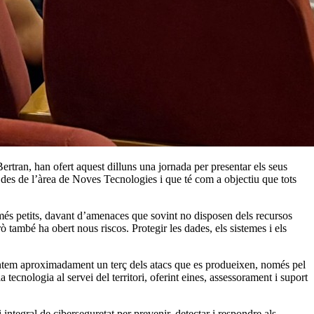
rtran, han ofert aquest dilluns una jornada per presentar els seus
x des de l’àrea de Noves Tecnologies i que té com a objectiu que tots
s més petits, davant d’amenaces que sovint no disposen dels recursos
ò també ha obert nous riscos. Protegir les dades, els sistemes i els
sentem aproximadament un terç dels atacs que es produeixen, només pel
ecnologia al servei del territori, oferint eines, assessorament i suport
integral de ciberseguretat per prevenir, detectar i respondre als