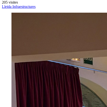
205 visites
Lleida
Infraestructures