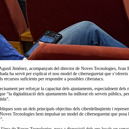
t Agustí Jiménez, acompanyats del director de Noves Tecnologies, Ivan Be
obada ha servit per explicat el nou model de ciberseguretat que s’oferei
s recursos suficients per respondre a possibles ciberatacs.
precisament per reforçar la capacitat dels ajuntaments, especialment del
 “la digitalització dels ajuntaments ha millorat els serveis públics, per
tida”.
úbliques som un dels principals objectius dels ciberdelinqüents i repre
 Noves Tecnologies hem impulsat un model de ciberseguretat que posa la t
”.
l'àrea de Noves Tecnologies, posa a disposició dels ens locals un servei 