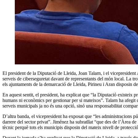
El president de la Diputació de Lleida, Joan Talarn, i el vicepresiden
serveis de ciberseguretat davant de representants del món local. La tr
els ajuntaments de la demarcació de Lleida, Pirineu i Aran disposin del
En aquest sentit, el president, ha explicat que “la Diputació existeix 
humans ni econòmics per gestionar per si mateixos”. Talarn ha afegit que
serveis municipals ja no és una opció, sinó una responsabilitat compar
D’altra banda, el vicepresident ha exposat que “les administracions p
darrere del sector privat”. Jiménez ha subratllat “que des de l’Àrea de
tècnic perquè tots els municipis disposin del mateix nivell de protecció
Durant la jornada s’ha explicat que la Diputació de Lleida, a través de 