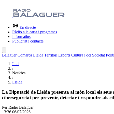
En directe
Ràdio a la carta i programes
Informatius
Publicitat i contacte
Balaguer
Comarca
Lleida
Territori
Esports
Cultura i oci
Societat
Polít
Inici
/
Notícies
/
Lleida
La Diputació de Lleida presenta al món local els seus s
ciberseguretat per prevenir, detectar i respondre als c
Per
Ràdio Balaguer
13:36 06/07/2026