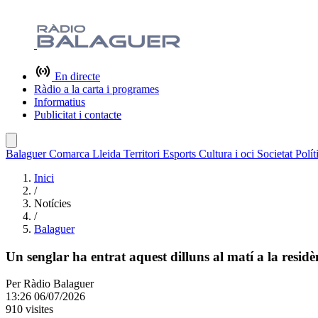
En directe
Ràdio a la carta i programes
Informatius
Publicitat i contacte
Balaguer
Comarca
Lleida
Territori
Esports
Cultura i oci
Societat
Polít
Inici
/
Notícies
/
Balaguer
Un senglar ha entrat aquest dilluns al matí a la res
Per
Ràdio Balaguer
13:26 06/07/2026
910 visites