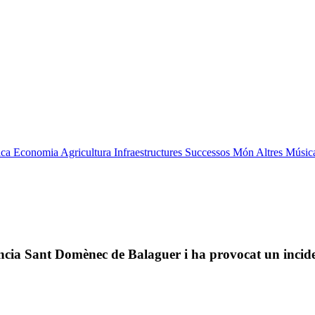
ica
Economia
Agricultura
Infraestructures
Successos
Món
Altres
Músic
idència Sant Domènec de Balaguer i ha provocat un inci