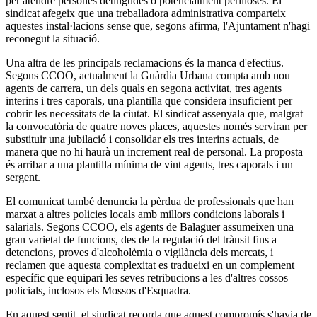
per atendre persones detingudes o potencialment perilloses. El
sindicat afegeix que una treballadora administrativa comparteix
aquestes instal·lacions sense que, segons afirma, l'Ajuntament n'hagi
reconegut la situació.
Una altra de les principals reclamacions és la manca d'efectius.
Segons CCOO, actualment la Guàrdia Urbana compta amb nou
agents de carrera, un dels quals en segona activitat, tres agents
interins i tres caporals, una plantilla que considera insuficient per
cobrir les necessitats de la ciutat. El sindicat assenyala que, malgrat
la convocatòria de quatre noves places, aquestes només serviran per
substituir una jubilació i consolidar els tres interins actuals, de
manera que no hi haurà un increment real de personal. La proposta
és arribar a una plantilla mínima de vint agents, tres caporals i un
sergent.
El comunicat també denuncia la pèrdua de professionals que han
marxat a altres policies locals amb millors condicions laborals i
salarials. Segons CCOO, els agents de Balaguer assumeixen una
gran varietat de funcions, des de la regulació del trànsit fins a
detencions, proves d'alcoholèmia o vigilància dels mercats, i
reclamen que aquesta complexitat es tradueixi en un complement
específic que equipari les seves retribucions a les d'altres cossos
policials, inclosos els Mossos d'Esquadra.
En aquest sentit, el sindicat recorda que aquest compromís s'havia de