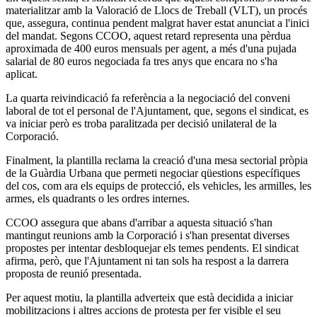
materialitzar amb la Valoració de Llocs de Treball (VLT), un procés
que, assegura, continua pendent malgrat haver estat anunciat a l'inici
del mandat. Segons CCOO, aquest retard representa una pèrdua
aproximada de 400 euros mensuals per agent, a més d'una pujada
salarial de 80 euros negociada fa tres anys que encara no s'ha
aplicat.
La quarta reivindicació fa referència a la negociació del conveni
laboral de tot el personal de l'Ajuntament, que, segons el sindicat, es
va iniciar però es troba paralitzada per decisió unilateral de la
Corporació.
Finalment, la plantilla reclama la creació d'una mesa sectorial pròpia
de la Guàrdia Urbana que permeti negociar qüestions específiques
del cos, com ara els equips de protecció, els vehicles, les armilles, les
armes, els quadrants o les ordres internes.
CCOO assegura que abans d'arribar a aquesta situació s'han
mantingut reunions amb la Corporació i s'han presentat diverses
propostes per intentar desbloquejar els temes pendents. El sindicat
afirma, però, que l'Ajuntament ni tan sols ha respost a la darrera
proposta de reunió presentada.
Per aquest motiu, la plantilla adverteix que està decidida a iniciar
mobilitzacions i altres accions de protesta per fer visible el seu