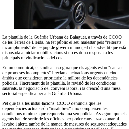
La plantilla de la Guàrdia Urbana de Balaguer, a través de CCOO
de les Terres de Lleida, ha fet públic el seu malestar pels "reiterats
incompliments" de l'equip de govern municipal i ha advertit que està
disposada a iniciar mobilitzacions si no es dona resposta a les
principals reivindicacions del cos.
En un comunicat, el sindicat assegura que els agents estan "cansats
de promeses incomplertes" i reclama actuacions urgents en cinc
àmbits que consideren prioritaris: la millora de les dependències
policials, l'increment de la plantilla, la revisió de les condicions
salarials, la negociació del conveni laboral i la creació d'una mesa
sectorial específica per a la Guàrdia Urbana.
Pel que fa a les instal·lacions, CCOO denuncia que les
dependències actuals són "insalubres" i no compleixen les
condicions mínimes que requereix una seu policial. Assegura que els
agents han de sortir de les oficines per poder canviar-se o anar al
lavabo i alerta també de la manca de mesures de seguretat adequades