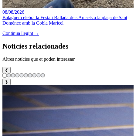
08/08/2026
Balaguer celebra la Festa i Ballada dels Anisets a la plaça de Sant
Domènec amb la Cobla Maricel
Continua llegint →
Notícies relacionades
Altres notícies que et poden interessar
❮
❯