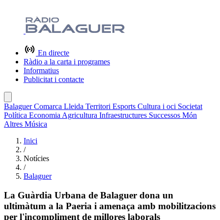
En directe
Ràdio a la carta i programes
Informatius
Publicitat i contacte
Balaguer
Comarca
Lleida
Territori
Esports
Cultura i oci
Societat
Política
Economia
Agricultura
Infraestructures
Successos
Món
Altres
Música
Inici
/
Notícies
/
Balaguer
La Guàrdia Urbana de Balaguer dona un
ultimàtum a la Paeria i amenaça amb mobilitzacions
per l'incompliment de millores laborals