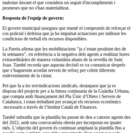
malestar davant el que considera un seguit d'incompliments i
promeses que no s'han materialitzat.
Resposta de l'equip de govern:
El govern municipal assegura que manté el compromís de reforçar el
cos policial i defensa que ja ha impulsat actuacions per millorar les
condicions de treball els recursos disponibles.
La Paeria afirma que les mobilitzacions "ja s’estan produint des de
fa setmanes", en referència a la negativa dels agents a realitzar hores
extraordinàries de manera voluntària abans de la revetlla de Sant
Joan. També recorda que aquesta decisió es va comunicar després
que s’haguessin acordat serveis de reforç per cobrir diferents
esdeveniments de la ciutat.
Pel que fa a les reivindicacions sindicals, destaquen que ja es
disposa del projecte per a la futura comissaria de la Guàrdia Urbana,
que compta amb finançament del Pla Únic d’Obres i Serveis de
Catalunya, i estan treballant per avançar els recursos econòmics
necessaris a través de l’Institut Català de Finances.
També subratlla que la plantilla ha passat de deu a catorze agents des
del 2022, amb una convocatòria oberta per incorporar-ne quatre
més. L’objectiu del govern és continuar ampliant la plantilla fins a