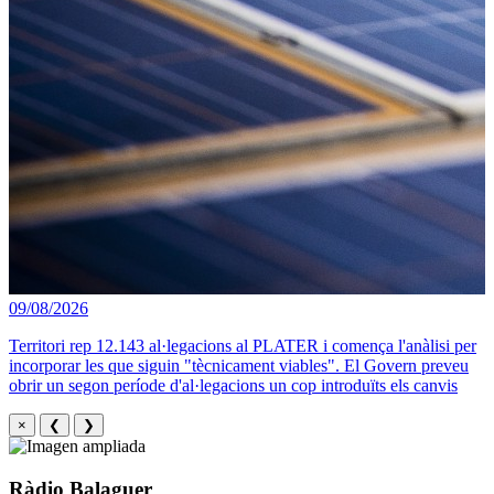
09/08/2026
Territori rep 12.143 al·legacions al PLATER i comença l'anàlisi per
incorporar les que siguin "tècnicament viables". El Govern preveu
obrir un segon període d'al·legacions un cop introduïts els canvis
×
❮
❯
Ràdio Balaguer