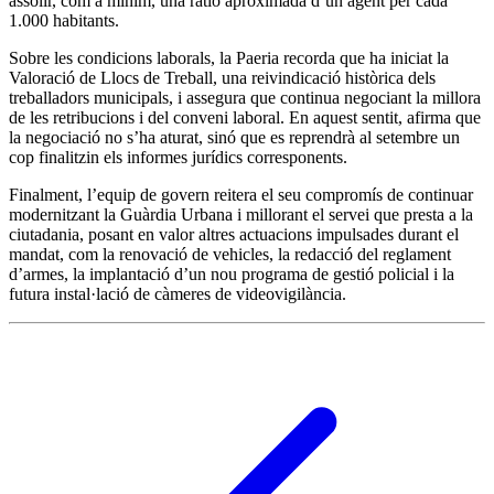
assolir, com a mínim, una ràtio aproximada d’un agent per cada
1.000 habitants.
Sobre les condicions laborals, la Paeria recorda que ha iniciat la
Valoració de Llocs de Treball, una reivindicació històrica dels
treballadors municipals, i assegura que continua negociant la millora
de les retribucions i del conveni laboral. En aquest sentit, afirma que
la negociació no s’ha aturat, sinó que es reprendrà al setembre un
cop finalitzin els informes jurídics corresponents.
Finalment, l’equip de govern reitera el seu compromís de continuar
modernitzant la Guàrdia Urbana i millorant el servei que presta a la
ciutadania, posant en valor altres actuacions impulsades durant el
mandat, com la renovació de vehicles, la redacció del reglament
d’armes, la implantació d’un nou programa de gestió policial i la
futura instal·lació de càmeres de videovigilància.