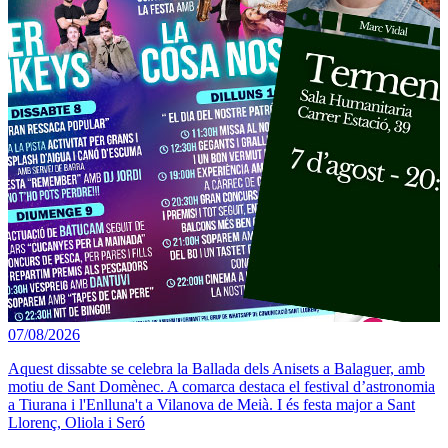
07/08/2026
Aquest dissabte se celebra la Ballada dels Anisets a Balaguer, amb
motiu de Sant Domènec. A comarca destaca el festival d’astronomia
a Tiurana i l'Enlluna't a Vilanova de Meià. I és festa major a Sant
Llorenç, Oliola i Seró