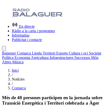
En directe
Ràdio a la carta i programes
Informatius
Publicitat i contacte
Balaguer
Comarca
Lleida
Territori
Esports
Cultura i oci
Societat
Política
Economia
Agricultura
Infraestructures
Successos
Món
Altres
Música
Inici
/
Notícies
/
Comarca
Més de 40 persones participen en la jornada sobre
Transició Energètica i Territori celebrada a Àger