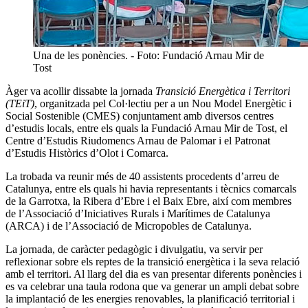
Una de les ponències. - Foto: Fundació Arnau Mir de
Tost
Àger va acollir dissabte la jornada
Transició Energètica i Territori
(TEiT)
, organitzada pel Col·lectiu per a un Nou Model Energètic i
Social Sostenible (CMES) conjuntament amb diversos centres
d’estudis locals, entre els quals la Fundació Arnau Mir de Tost, el
Centre d’Estudis Riudomencs Arnau de Palomar i el Patronat
d’Estudis Històrics d’Olot i Comarca.
La trobada va reunir més de 40 assistents procedents d’arreu de
Catalunya, entre els quals hi havia representants i tècnics comarcals
de la Garrotxa, la Ribera d’Ebre i el Baix Ebre, així com membres
de l’Associació d’Iniciatives Rurals i Marítimes de Catalunya
(ARCA) i de l’Associació de Micropobles de Catalunya.
La jornada, de caràcter pedagògic i divulgatiu, va servir per
reflexionar sobre els reptes de la transició energètica i la seva relació
amb el territori. Al llarg del dia es van presentar diferents ponències i
es va celebrar una taula rodona que va generar un ampli debat sobre
la implantació de les energies renovables, la planificació territorial i