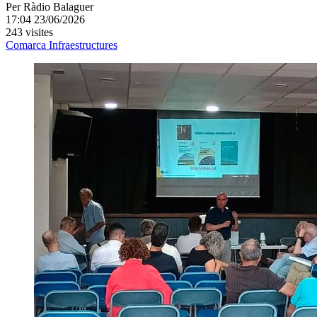
Per
Ràdio Balaguer
17:04 23/06/2026
243 visites
Comarca
Infraestructures