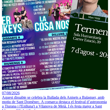
07/08/2026
Aquest dissabte se celebra la Ballada dels Anisets a Balaguer, amb
motiu de Sant Domènec. A comarca destaca el festival d’astronomia
a Tiurana i l'Enlluna't a Vilanova de Meià. I és festa major a Sant