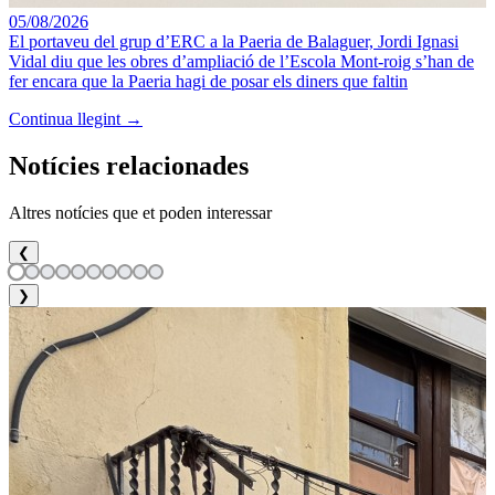
05/08/2026
El portaveu del grup d’ERC a la Paeria de Balaguer, Jordi Ignasi
Vidal diu que les obres d’ampliació de l’Escola Mont-roig s’han de
fer encara que la Paeria hagi de posar els diners que faltin
Continua llegint →
Notícies relacionades
Altres notícies que et poden interessar
❮
❯