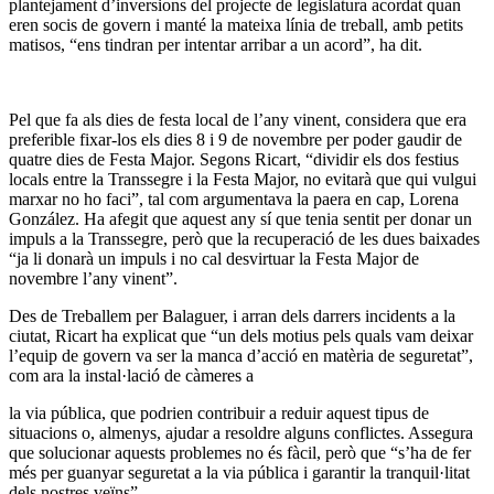
plantejament d’inversions del projecte de legislatura acordat quan
eren socis de govern i manté la mateixa línia de treball, amb petits
matisos, “ens tindran per intentar arribar a un acord”, ha dit.
Pel que fa als dies de festa local de l’any vinent, considera que era
preferible fixar-los els dies 8 i 9 de novembre per poder gaudir de
quatre dies de Festa Major. Segons Ricart, “dividir els dos festius
locals entre la Transsegre i la Festa Major, no evitarà que qui vulgui
marxar no ho faci”, tal com argumentava la paera en cap, Lorena
González. Ha afegit que aquest any sí que tenia sentit per donar un
impuls a la Transsegre, però que la recuperació de les dues baixades
“ja li donarà un impuls i no cal desvirtuar la Festa Major de
novembre l’any vinent”.
Des de Treballem per Balaguer, i arran dels darrers incidents a la
ciutat, Ricart ha explicat que “un dels motius pels quals vam deixar
l’equip de govern va ser la manca d’acció en matèria de seguretat”,
com ara la instal·lació de càmeres a
la via pública, que podrien contribuir a reduir aquest tipus de
situacions o, almenys, ajudar a resoldre alguns conflictes. Assegura
que solucionar aquests problemes no és fàcil, però que “s’ha de fer
més per guanyar seguretat a la via pública i garantir la tranquil·litat
dels nostres veïns”.