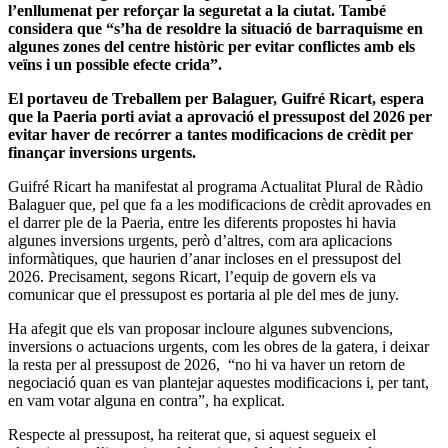
l’enllumenat per reforçar la seguretat a la ciutat. També
considera que “s’ha de resoldre la situació de barraquisme en
algunes zones del centre històric per evitar conflictes amb els
veïns i un possible efecte crida”.
El portaveu de Treballem per Balaguer, Guifré Ricart, espera
que la Paeria porti aviat a aprovació el pressupost del 2026 per
evitar haver de recórrer a tantes modificacions de crèdit per
finançar inversions urgents.
Guifré Ricart ha manifestat al programa Actualitat Plural de Ràdio
Balaguer que, pel que fa a les modificacions de crèdit aprovades en
el darrer ple de la Paeria, entre les diferents propostes hi havia
algunes inversions urgents, però d’altres, com ara aplicacions
informàtiques, que haurien d’anar incloses en el pressupost del
2026. Precisament, segons Ricart, l’equip de govern els va
comunicar que el pressupost es portaria al ple del mes de juny.
Ha afegit que els van proposar incloure algunes subvencions,
inversions o actuacions urgents, com les obres de la gatera, i deixar
la resta per al pressupost de 2026,
“no hi va haver un retorn de
negociació quan es van plantejar aquestes modificacions i, per tant,
en vam votar alguna en contra”, ha explicat.
Respecte al pressupost, ha reiterat que, si aquest segueix el