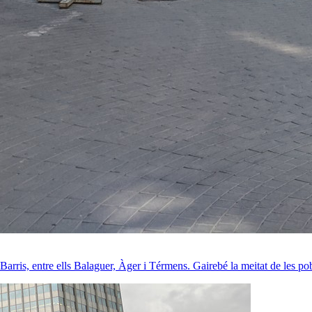
arris, entre ells Balaguer, Àger i Térmens. Gairebé la meitat de les pobl