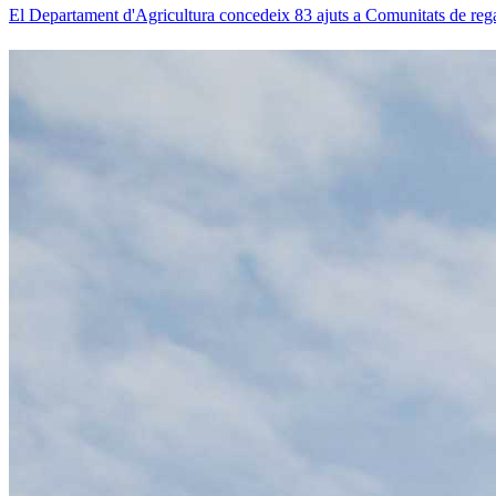
El Departament d'Agricultura concedeix 83 ajuts a Comunitats de rega