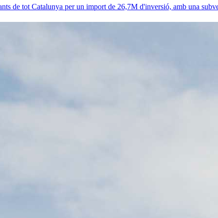
nts de tot Catalunya per un import de 26,7M d'inversió, amb una subv