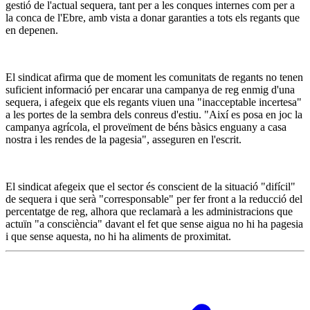
gestió de l'actual sequera, tant per a les conques internes com per a
la conca de l'Ebre, amb vista a donar garanties a tots els regants que
en depenen.
El sindicat afirma que de moment les comunitats de regants no tenen
suficient informació per encarar una campanya de reg enmig d'una
sequera, i afegeix que els regants viuen una "inacceptable incertesa"
a les portes de la sembra dels conreus d'estiu. "Així es posa en joc la
campanya agrícola, el proveïment de béns bàsics enguany a casa
nostra i les rendes de la pagesia", asseguren en l'escrit.
El sindicat afegeix que el sector és conscient de la situació "difícil"
de sequera i que serà "corresponsable" per fer front a la reducció del
percentatge de reg, alhora que reclamarà a les administracions que
actuïn "a consciència" davant el fet que sense aigua no hi ha pagesia
i que sense aquesta, no hi ha aliments de proximitat.