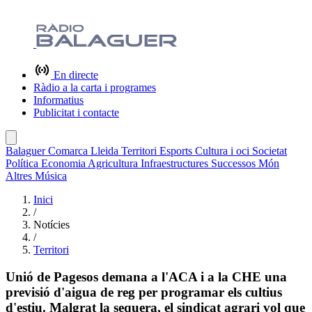
En directe
Ràdio a la carta i programes
Informatius
Publicitat i contacte
Balaguer
Comarca
Lleida
Territori
Esports
Cultura i oci
Societat
Política
Economia
Agricultura
Infraestructures
Successos
Món
Altres
Música
Inici
/
Notícies
/
Territori
Unió de Pagesos demana a l'ACA i a la CHE una
previsió d'aigua de reg per programar els cultius
d'estiu. Malgrat la sequera, el sindicat agrari vol que