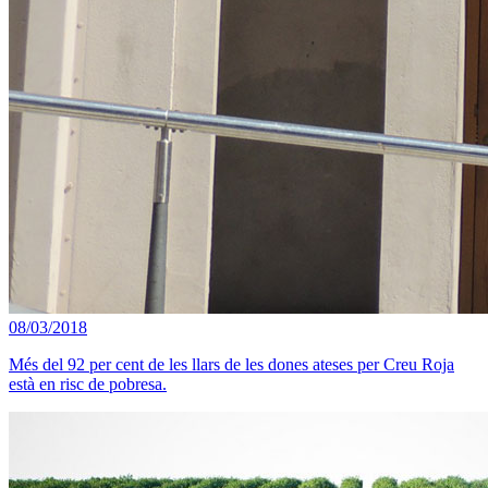
08/03/2018
Més del 92 per cent de les llars de les dones ateses per Creu Roja
està en risc de pobresa.