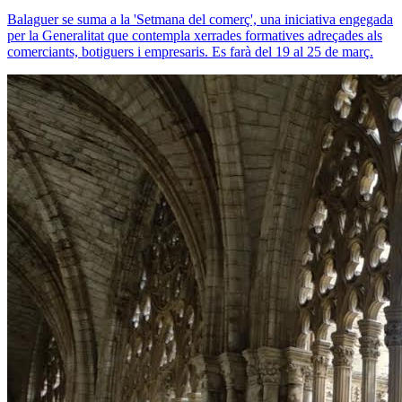
Balaguer se suma a la 'Setmana del comerç', una iniciativa engegada
per la Generalitat que contempla xerrades formatives adreçades als
comerciants, botiguers i empresaris. Es farà del 19 al 25 de març.