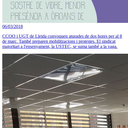
06/03/2018
CCOO i UGT de Lleida convoquen aturades de dos hores per al 8
de març. També preparen mobilitzacions i protestes. El sindicat
majoritari a l'ensenyament, la USTEC, se suma també a la vaga.