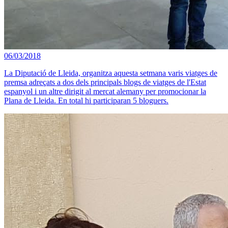
06/03/2018
La Diputació de Lleida, organitza aquesta setmana varis viatges de
premsa adreçats a dos dels principals blogs de viatges de l'Estat
espanyol i un altre dirigit al mercat alemany per promocionar la
Plana de Lleida. En total hi participaran 5 bloguers.