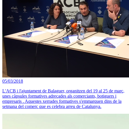
05/03/2018
L'ACB i l'ajuntament de Balaguer, organitzen del 19 al 25 de març,
unes càpsules formatives adreçades als comerciants, botiguers i
empresaris . Aquestes xerrades formatives s'emmarquen dins de la
setmana del comerç que es celebra arreu de Catalunya.