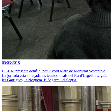
05/03/2018
L'ACM presenta demà el nou Acord Marc de Mobilitat Sostenible.
La jornada està adreçada als tècnics locals del Pla d'Urgell, l'Urgell,
les Garrigues, la Noguera, la Segarra i el Segrià.